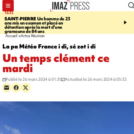
16:32
21:08
SAINT-PIERRE
Un homme de 23
MONDE
Arabie saoudit
ans mis en examen et placé en
et Turquie scellent un p
détention après la mort d'une
défense en pleine guerr
gramoune de 84 ans
Orient
Accueil
Actus Réunion
La pa Météo France i di, sé zot i di
Un temps clément ce
mardi
Publié le 26 mars 2024 à 01:30
Actualisé le 26 mars 2024 à 05:32