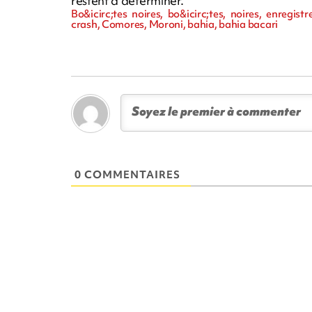
restent à déterminer.
Bo&icirc;tes noires, bo&icirc;tes, noires, enregist
crash, Comores, Moroni, bahia, bahia bacari
0 COMMENTAIRES