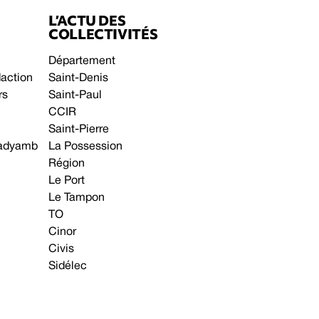
L’ACTU DES
COLLECTIVITÉS
Département
daction
Saint-Denis
rs
Saint-Paul
CCIR
Saint-Pierre
 gadyamb
La Possession
Région
Le Port
Le Tampon
TO
Cinor
Civis
Sidélec