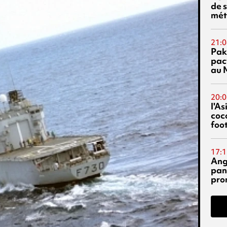
de s
mét
21:0
Pak
pac
au 
20:0
l'A
coc
foo
17:1
Ang
pan
pro