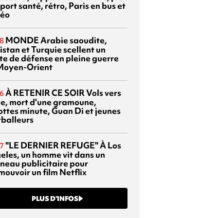
port santé, rétro, Paris en bus et
éo
MONDE
Arabie saoudite,
8
istan et Turquie scellent un
te de défense en pleine guerre
Moyen-Orient
À RETENIR CE SOIR
Vols vers
6
sie, mort d'une gramoune,
ottes minute, Guan Di et jeunes
tballeurs
"LE DERNIER REFUGE"
À Los
7
eles, un homme vit dans un
neau publicitaire pour
mouvoir un film Netflix
PLUS D’INFOS