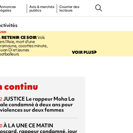
Annonces
Avis & marchés
Courrier des
légales
publics
lecteurs
ectivités
0:06
 RETENIR CE SOIR
Vols
ers l'Asie, mort d'une
ramoune, cocottes minute,
uan Di et jeunes
VOIR PLUS
ootballeurs
 continu
JUSTICE
Le rappeur Moha La
2
ale condamné à deux ans pour
 violences sur deux femmes
À LA UNE CE MATIN
0
oscard, rappeur condamné, jour