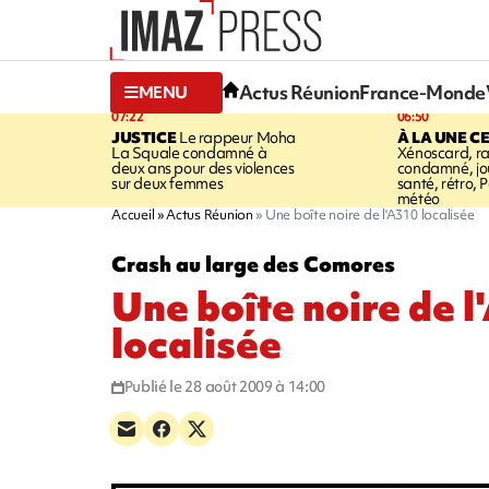
Actus Réunion
France-Monde
MENU
07:22
06:50
JUSTICE
Le rappeur Moha
À LA UNE C
La Squale condamné à
Xénoscard, r
deux ans pour des violences
condamné, jou
sur deux femmes
santé, rétro, P
météo
Accueil
Actus Réunion
Une boîte noire de l'A310 localisée
Crash au large des Comores
Une boîte noire de 
localisée
Publié le 28 août 2009 à 14:00