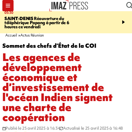
05:30
07:00
SAINT-DENIS
Réouverture du
LA MÉTÉO DAPRÉ M
téléphérique Papang à partir de 6
ROSINA
Un vendredi so
heures ce vendredi
Accueil
Actus Réunion
Sommet des chefs d’État de la COI
Les agences de
développement
économique et
d’investissement de
l'océan Indien signent
une charte de
coopération
Publié le 25 avril 2025 à 16:34
Actualisé le 25 avril 2025 à 16:48