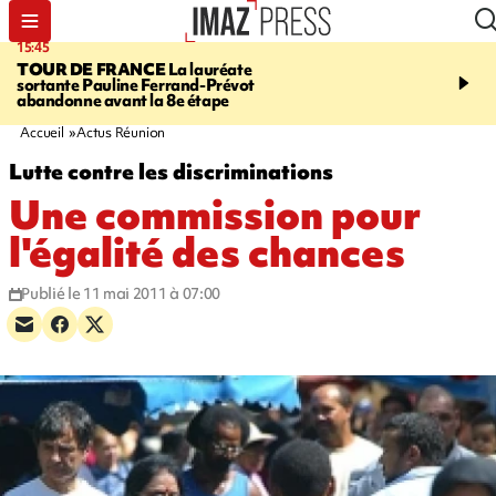
15:45
20:17
TOUR DE FRANCE
La lauréate
À RETENIR CE SOIR
Sé
sortante Pauline Ferrand-Prévot
routière, concours de nou
abandonne avant la 8e étape
du littoral fermée, courr
Darmanin et évacuation
Accueil
Actus Réunion
Lutte contre les discriminations
Une commission pour
l'égalité des chances
Publié le 11 mai 2011 à 07:00