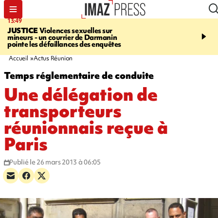
13:49
17:59
JUSTICE
Violences sexuelles sur
INFOROUTE
Marathon 
mineurs - un courrier de Darmanin
Corniche - la route du L
pointe les défaillances des enquêtes
ce dimanche matin dans 
Nord-Ouest
Accueil
Actus Réunion
Temps réglementaire de conduite
Une délégation de
transporteurs
réunionnais reçue à
Paris
Publié le 26 mars 2013 à 06:05