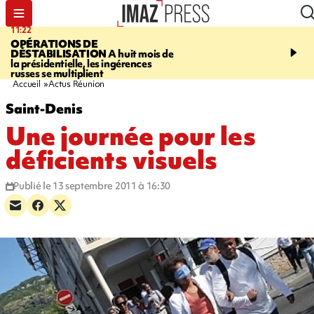
11:22
14:51
OPÉRATIONS DE
PARA-NATATION
Le P
DÉSTABILISATION
A huit mois de
Rivière triple champion
la présidentielle, les ingérences
russes se multiplient
Accueil
Actus Réunion
Saint-Denis
Une journée pour les
déficients visuels
Publié le 13 septembre 2011 à 16:30