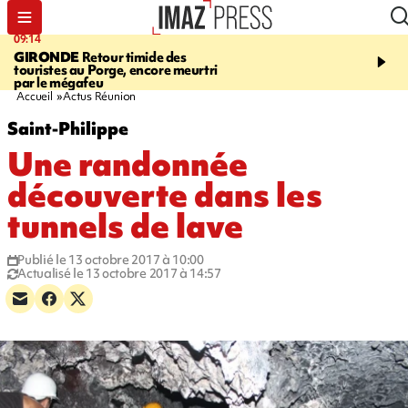
09:14
13:09
GIRONDE
Retour timide des
CONFLIT
Des échanges
touristes au Porge, encore meurtri
font cinq morts en Ukrai
par le mégafeu
Russie
Accueil
Actus Réunion
Saint-Philippe
Une randonnée
découverte dans les
tunnels de lave
Publié le 13 octobre 2017 à 10:00
Actualisé le 13 octobre 2017 à 14:57