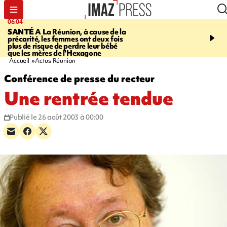
06:04
07:23
SANTÉ
A La Réunion, à cause de la
MARATHON DE LA C
précarité, les femmes ont deux fois
route du Littoral transf
plus de risque de perdre leur bébé
piste de course pour plu
que les mères de l'Hexagone
participants
Accueil
Actus Réunion
Conférence de presse du recteur
Une rentrée tendue
Publié le 26 août 2003 à 00:00