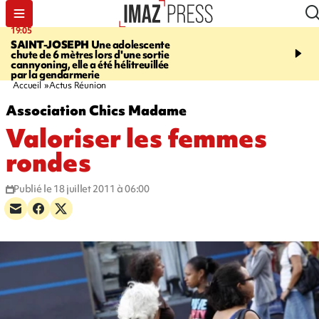
19:05
20:44
SAINT-JOSEPH
Une adolescente
À RETENIR CE SOIR
G
chute de 6 mètres lors d'une sortie
rouée de coups, cycliste,
cannyoning, elle a été hélitreuillée
personne disparue et c
par la gendarmerie
para-natation
Accueil
Actus Réunion
Association Chics Madame
Valoriser les femmes
rondes
Publié le 18 juillet 2011 à 06:00