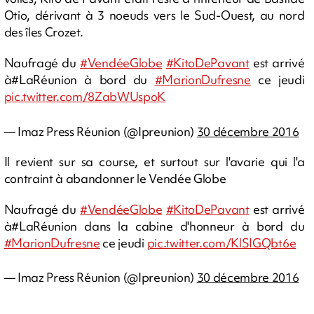
Otio, dérivant à 3 noeuds vers le Sud-Ouest, au nord
des îles Crozet.
Naufragé du
#VendéeGlobe
#KitoDePavant
est arrivé
à#LaRéunion à bord du
#MarionDufresne
ce jeudi
pic.twitter.com/8ZabWUspoK
— Imaz Press Réunion (@Ipreunion)
30 décembre 2016
Il revient sur sa course, et surtout sur l'avarie qui l'a
contraint à abandonner le Vendée Globe
Naufragé du
#VendéeGlobe
#KitoDePavant
est arrivé
à#LaRéunion dans la cabine d'honneur à bord du
#MarionDufresne
ce jeudi
pic.twitter.com/KlSIGQbt6e
— Imaz Press Réunion (@Ipreunion)
30 décembre 2016