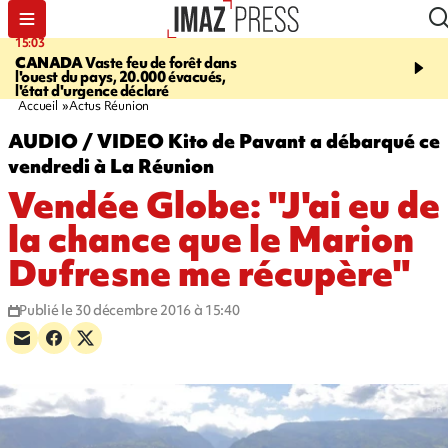
15:03
13:09
CANADA
Vaste feu de forêt dans
CONFLIT
Des échanges
l'ouest du pays, 20.000 évacués,
font cinq morts en Ukrai
l'état d'urgence déclaré
Russie
Accueil
Actus Réunion
AUDIO / VIDEO Kito de Pavant a débarqué ce
vendredi à La Réunion
Vendée Globe: "J'ai eu de
la chance que le Marion
Dufresne me récupère"
Publié le 30 décembre 2016 à 15:40