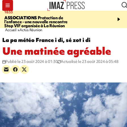
10:33
15:03
ASSOCIATIONS
Protection de
CANADA
Vaste feu de 
l’enfance - une nouvelle rencontre
l'ouest du pays, 20.000 
Stop VIF organisée à La Réunion
l'état d'urgence déclaré
Accueil
Actus Réunion
La pa météo France i di, sé zot i di
Une matinée agréable
Publié le 23 août 2024 à 01:30
Actualisé le 23 août 2024 à 05:48