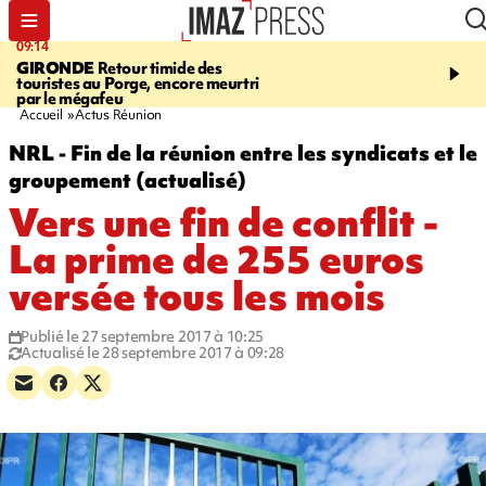
09:14
13:09
GIRONDE
Retour timide des
CONFLIT
Des échanges
touristes au Porge, encore meurtri
font cinq morts en Ukrai
par le mégafeu
Russie
Accueil
Actus Réunion
NRL - Fin de la réunion entre les syndicats et le
groupement (actualisé)
Vers une fin de conflit -
La prime de 255 euros
versée tous les mois
Publié le 27 septembre 2017 à 10:25
Actualisé le 28 septembre 2017 à 09:28