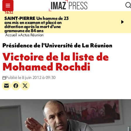
16:32
21:08
SAINT-PIERRE
Un homme de 23
MONDE
Arabie saoudit
ans mis en examen et placé en
et Turquie scellent un p
détention après la mort d'une
défense en pleine guerr
gramoune de 84 ans
Orient
Accueil
Actus Réunion
Présidence de l'Université de La Réunion
Victoire de la liste de
Mohamed Rochdi
Publié le 8 juin 2012 à 09:30