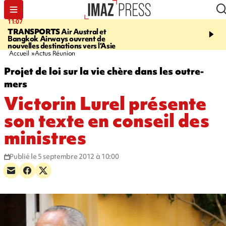
11:07
11:48
TRANSPORTS
Air Austral et
LE TAMPON
Prudence, 
Bangkok Airways ouvrent de
l'eau est dégradée à la P
nouvelles destinations vers l’Asie
cafres
Accueil
Actus Réunion
Projet de loi sur la vie chère dans les outre-
mers
Victorin Lurel présente
son texte en conseil des
ministres
Publié le 5 septembre 2012 à 10:00