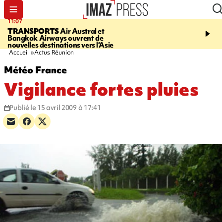
11:07
11:48
TRANSPORTS
Air Austral et
LE TAMPON
Prudence, 
Bangkok Airways ouvrent de
l'eau est dégradée à la P
nouvelles destinations vers l’Asie
cafres
Accueil
Actus Réunion
Météo France
Vigilance fortes pluies
Publié le 15 avril 2009 à 17:41