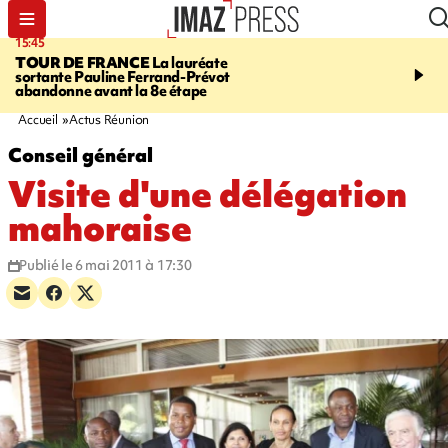
15:45
20:17
TOUR DE FRANCE
La lauréate
À RETENIR CE SOIR
Sé
sortante Pauline Ferrand-Prévot
routière, concours de nou
abandonne avant la 8e étape
du littoral fermée, courr
Darmanin et évacuation
Accueil
Actus Réunion
Conseil général
Visite d'une délégation
mahoraise
Publié le 6 mai 2011 à 17:30