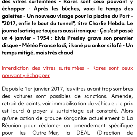
des vitres surteintées - Rares sont ceux pouvant y
échapper - Après les bûches, voici le temps des
galettes - Un nouveau visage pour la piscine du Port -
"2017, enfin le bout du tunnel", titre Charlie Hebdo. Le
journal satirique toujours aussi ironique - Ça s'est passé
un 4 janvier - 1954 : Elvis Presley grave son premier
disque - Météo France ladi, i koné pa ankor si lafé - Un
temps mitigé, mais très chaud
Interdiction des vitres surteintées - Rares sont ceux
pouvant y échapper
Depuis le 1er janvier 2017, les vitres avant trop sombres
des voitures sont passibles de sanctions. Amende,
retrait de points, voir immobilisation du véhicule : le prix
est lourd à payer si surteintage est constaté. Alors
qu'une action de groupe s'organise actuellement à La
Réunion pour réclamer un amendement spécifique
pour les Outre-Mer, la DEAL (Direction de