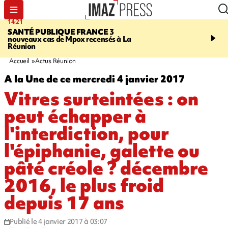
14:21
16:16
SANTÉ PUBLIQUE FRANCE
3
PRUDENCE
Des cocote
nouveaux cas de Mpox recensés à La
vendues chez Carrefour
Réunion
Réunion risquent d'expl
Accueil
Actus Réunion
A la Une de ce mercredi 4 janvier 2017
Vitres surteintées : on
peut échapper à
l'interdiction, pour
l'épiphanie, galette ou
pâté créole ? décembre
2016, le plus froid
depuis 17 ans
Publié le 4 janvier 2017 à 03:07