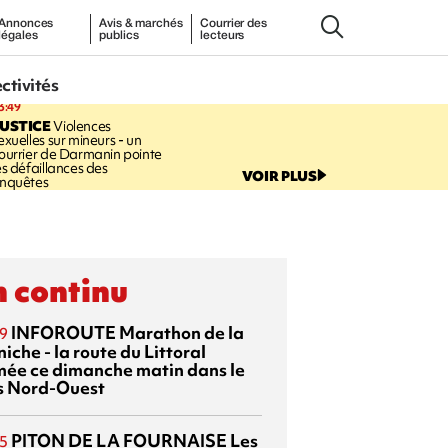
Annonces
Avis & marchés
Courrier des
légales
publics
lecteurs
ectivités
3:49
USTICE
Violences
exuelles sur mineurs - un
ourrier de Darmanin pointe
es défaillances des
VOIR PLUS
nquêtes
 continu
INFOROUTE
Marathon de la
9
iche - la route du Littoral
mée ce dimanche matin dans le
s Nord-Ouest
PITON DE LA FOURNAISE
Les
5