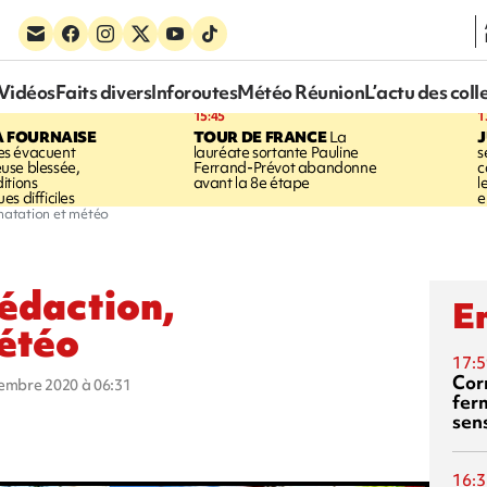
Vidéos
Faits divers
Inforoutes
Météo Réunion
L’actu des coll
15:45
1
A FOURNAISE
TOUR DE FRANCE
La
J
s évacuent
lauréate sortante Pauline
s
use blessée,
Ferrand-Prévot abandonne
c
itions
avant la 8e étape
l
s difficiles
e
 natation et météo
rédaction,
En
météo
17:5
Corn
cembre 2020 à 06:31
fer
sen
16:3