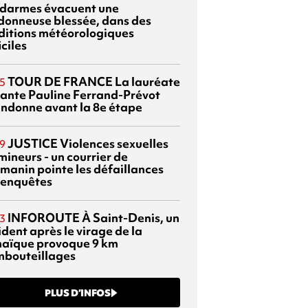
darmes évacuent une
donneuse blessée, dans des
ditions météorologiques
iciles
TOUR DE FRANCE
La lauréate
5
tante Pauline Ferrand-Prévot
ndonne avant la 8e étape
JUSTICE
Violences sexuelles
9
mineurs - un courrier de
manin pointe les défaillances
 enquêtes
INFOROUTE
À Saint-Denis, un
3
dent après le virage de la
aïque provoque 9 km
mbouteillages
PLUS D’INFOS