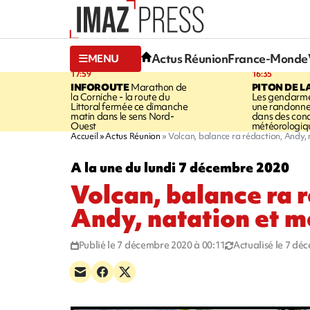
Actus Réunion
France-Monde
MENU
17:59
16:35
INFOROUTE
Marathon de
PITON DE L
la Corniche - la route du
Les gendarme
Littoral fermée ce dimanche
une randonne
matin dans le sens Nord-
dans des cond
Ouest
météorologique
Accueil
Actus Réunion
Volcan, balance ra rédaction, Andy,
A la une du lundi 7 décembre 2020
Volcan, balance ra 
Andy, natation et 
Publié le 7 décembre 2020 à 00:11
Actualisé le 7 dé