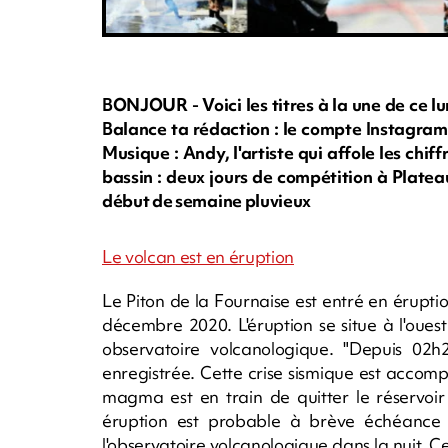
BONJOUR - Voici les titres à la une de ce lu
Balance ta rédaction : le compte Instagram
Musique : Andy, l'artiste qui affole les chi
bassin : deux jours de compétition à Plateau
début de semaine pluvieux
Le volcan est en éruption
Le Piton de la Fournaise est entré en érupt
décembre 2020. L'éruption se situe à l'oue
observatoire volcanologique. "Depuis 02h2
enregistrée. Cette crise sismique est acco
magma est en train de quitter le réservoi
éruption est probable à brève échéance d
l'observatoire volcanologique dans la nuit. C