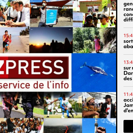
gen
ran
con
diff
15:4
sor
aba
13:4
sur 
Dar
des
11:4
acci
Jam
d'e