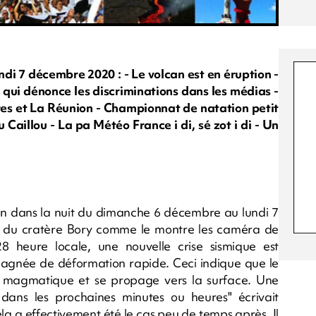
ndi 7 décembre 2020 : - Le volcan est en éruption -
 qui dénonce les discriminations dans les médias -
ffres et La Réunion - Championnat de natation petit
 Caillou - La pa Météo France i di, sé zot i di - Un
ion dans la nuit du dimanche 6 décembre au lundi 7
st du cratère Bory comme le montre les caméra de
8 heure locale, une nouvelle crise sismique est
mpagnée de déformation rapide. Ceci indique que le
r magmatique et se propage vers la surface. Une
ans les prochaines minutes ou heures" écrivait
ela a effectivement été le cas peu de temps après. Il