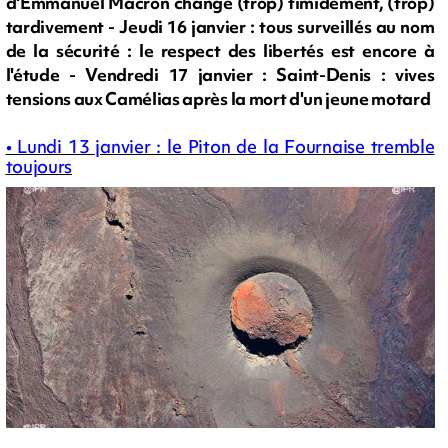
d'Emmanuel Macron change (trop) timidement, (trop)
tardivement - Jeudi 16 janvier : tous surveillés au nom
de la sécurité : le respect des libertés est encore à
l'étude - Vendredi 17 janvier : Saint-Denis : vives
tensions aux Camélias après la mort d'un jeune motard
• Lundi 13 janvier : le Piton de la Fournaise tremble
toujours