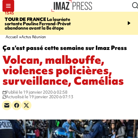
15:45
20:17
TOUR DE FRANCE
La lauréate
À RETENIR CE SOIR
Sé
sortante Pauline Ferrand-Prévot
routière, concours de nou
abandonne avant la 8e étape
du littoral fermée, courr
Darmanin et évacuation
Accueil
Actus Réunion
Ça s'est passé cette semaine sur Imaz Press
Volcan, malbouffe,
violences policières,
surveillance, Camélias
Publié le 19 janvier 2020 à 02:58
Actualisé le 19 janvier 2020 à 07:13