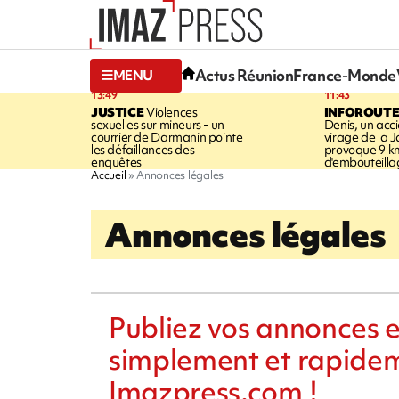
Actus Réunion
France-Monde
MENU
13:49
11:43
JUSTICE
Violences
INFOROUT
sexuelles sur mineurs - un
Denis, un acci
courrier de Darmanin pointe
virage de la 
les défaillances des
provoque 9 k
enquêtes
d'embouteilla
Accueil
Annonces légales
Annonces légales
Publiez vos annonces e
simplement et rapide
Imazpress.com !