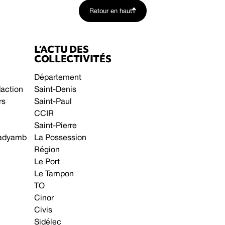
Retour en haut
L’ACTU DES
COLLECTIVITÉS
Département
daction
Saint-Denis
rs
Saint-Paul
CCIR
Saint-Pierre
 gadyamb
La Possession
Région
Le Port
Le Tampon
TO
Cinor
Civis
Sidélec