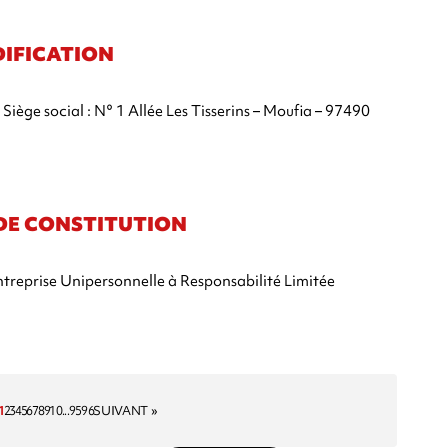
DIFICATION
ège social : N° 1 Allée Les Tisserins – Moufia – 97490
IS DE CONSTITUTION
 Entreprise Unipersonnelle à Responsabilité Limitée
1
2
3
4
5
6
7
8
9
10
...
95
96
SUIVANT »