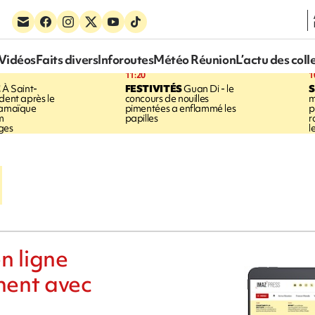
Vidéos
Faits divers
Inforoutes
Météo Réunion
L’actu des coll
11:20
1
E
À Saint-
FESTIVITÉS
Guan Di - le
S
dent après le
concours de nouilles
m
Jamaïque
pimentées a enflammé les
p
m
papilles
r
ges
l
n ligne
ment avec