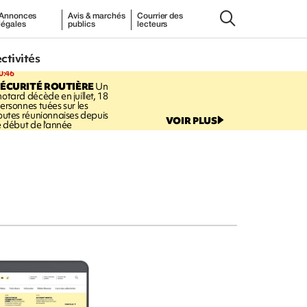
Annonces
Avis & marchés
Courrier des
légales
publics
lecteurs
ectivités
0:46
ÉCURITÉ ROUTIÈRE
Un
otard décède en juillet, 18
ersonnes tuées sur les
outes réunionnaises depuis
VOIR PLUS
e début de l'année