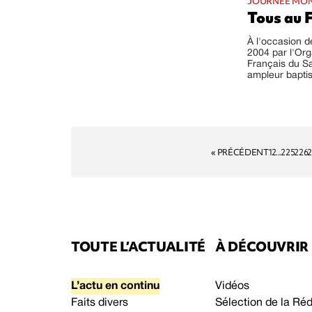
JOURNÉE MON
Tous au F
À l'occasion d
2004 par l'Org
Français du S
ampleur baptisé
« PRÉCÉDENT
1
2
...
225
226
2
TOUTE L’ACTUALITÉ
À DÉCOUVRIR
L’actu en continu
Vidéos
Faits divers
Sélection de la Ré