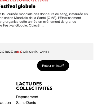
DIALE DES DONNEURS DE SANG
estival globule
e la Journée mondiale des donneurs de sang, instaurée en
anisation Mondiale de la Santé (OMS), l'Etablissement
ang organise cette année un événement de grande
 Festival Globule. Objectif ...
27
228
229
230
231
232
233
234
SUIVANT »
Retour en haut
L’ACTU DES
COLLECTIVITÉS
Département
daction
Saint-Denis