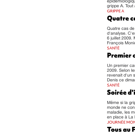
épidémiologiqu
grippe A. Tout 
GRIPPE A
Quatre c
Quatre cas de 
d'analyse. C'e
6 juillet 2009
François Monio
SANTÉ
Premier 
Un premier cas
2009. Selon le
revenait d'un 
Denis ce dima
SANTÉ
Soirée d'
Même si la gri
monde ne conn
maladie, les m
en place à La 
JOURNÉE MON
Tous au F