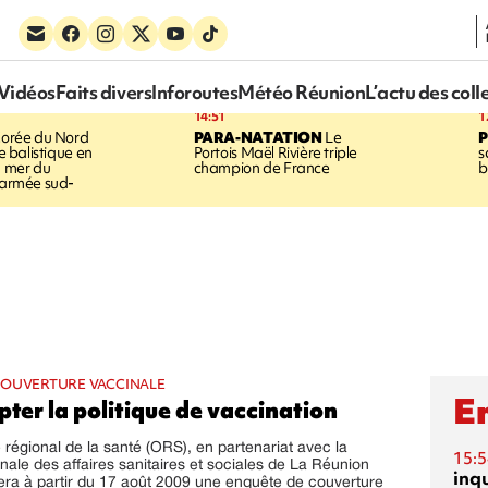
Vidéos
Faits divers
Inforoutes
Météo Réunion
L’actu des coll
14:51
1
orée du Nord
PARA-NATATION
Le
le balistique en
Portois Maël Rivière triple
s
a mer du
champion de France
b
l'armée sud-
COUVERTURE VACCINALE
En
ter la politique de vaccination
 régional de la santé (ORS), en partenariat avec la
15:5
onale des affaires sanitaires et sociales de La Réunion
inq
ra à partir du 17 août 2009 une enquête de couverture