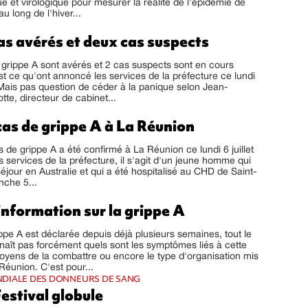
e et virologique pour mesurer la réalité de l'épidémie de
au long de l'hiver...
as avérés et deux cas suspects
grippe A sont avérés et 2 cas suspects sont en cours
st ce qu'ont annoncé les services de la préfecture ce lundi
. Mais pas question de céder à la panique selon Jean-
tte, directeur de cabinet...
cas de grippe A à La Réunion
 de grippe A a été confirmé à La Réunion ce lundi 6 juillet
s services de la préfecture, il s'agit d'un jeune homme qui
séjour en Australie et qui a été hospitalisé au CHD de Saint-
nche 5...
information sur la grippe A
ppe A est déclarée depuis déjà plusieurs semaines, tout le
aît pas forcément quels sont les symptômes liés à cette
oyens de la combattre ou encore le type d'organisation mis
Réunion. C'est pour...
DIALE DES DONNEURS DE SANG
estival globule