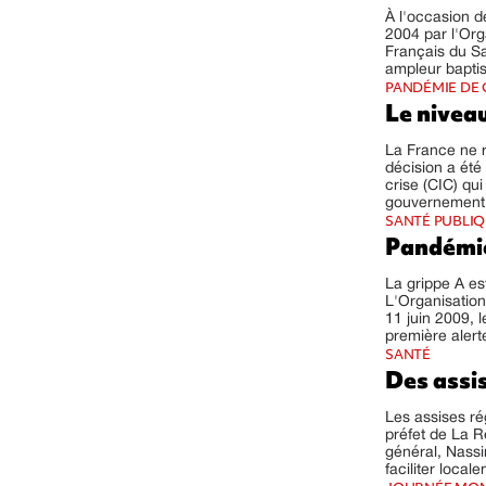
À l'occasion d
2004 par l'Org
Français du S
ampleur baptisé
PANDÉMIE DE 
Le nivea
La France ne r
décision a été 
crise (CIC) qu
gouvernement a
SANTÉ PUBLI
Pandémie
La grippe A e
L'Organisation
11 juin 2009, 
première alert
SANTÉ
Des assi
Les assises ré
préfet de La R
général, Nassi
faciliter local