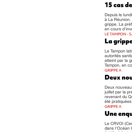
15 cas de
Depuis le lund
à La Réunion. 
grippe. La pré
en cours d'inve
LE TAMPON - 
La grippe
Le Tampon lati
autorités sanit
atteint par la
Tampon, en con
GRIPPE A
Deux nou
Deux nouveaux 
juillet par la 
revenant du Qu
été pratiquées
GRIPPE A
Une enquê
Le CRVOI (Cent
dans l'Océan I