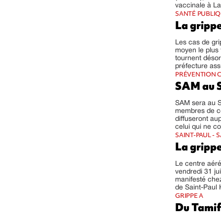
vaccinale à La
SANTÉ PUBLI
La grippe
Les cas de gri
moyen le plus 
tournent désor
préfecture ass
PRÉVENTION C
SAM au S
SAM sera au S
membres de ce 
diffuseront aup
celui qui ne c
SAINT-PAUL - 
La grippe
Le centre aéré
vendredi 31 ju
manifesté chez
de Saint-Paul 
GRIPPE A
Du Tamif