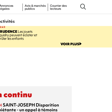
Annonces
Avis & marchés
Courrier des
légales
publics
lecteurs
ectivités
2:23
PRUDENCE
Les jouets
quishy peuvent éclater et
rûler les enfants
VOIR PLUS
 continu
SAINT-JOSEPH
Disparition
4
uiétante - un appel à témoins