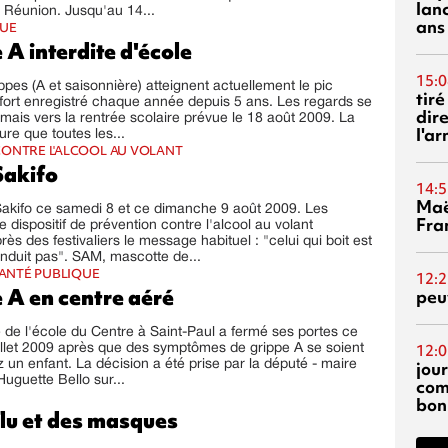
lanc
 Réunion. Jusqu'au 14...
ans
QUE
 A interdite d'école
15:0
ppes (A et saisonnière) atteignent actuellement le pic
tiré
fort enregistré chaque année depuis 5 ans. Les regards se
dir
mais vers la rentrée scolaire prévue le 18 août 2009. La
l'a
ure que toutes les...
ONTRE L'ALCOOL AU VOLANT
akifo
14:5
Maë
akifo ce samedi 8 et ce dimanche 9 août 2009. Les
Fra
dispositif de prévention contre l'alcool au volant
rès des festivaliers le message habituel : "celui qui boit est
onduit pas". SAM, mascotte de...
SANTÉ PUBLIQUE
12:2
 A en centre aéré
peuv
 de l'école du Centre à Saint-Paul a fermé ses portes ce
12:0
illet 2009 après que des symptômes de grippe A se soient
jou
 un enfant. La décision a été prise par la député - maire
Huguette Bello sur...
com
bon
lu et des masques