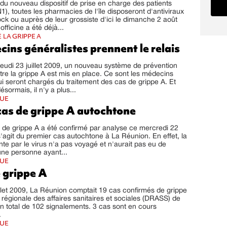
du nouveau dispositif de prise en charge des patients
1), toutes les pharmacies de l'île disposeront d'antiviraux
tock ou auprès de leur grossiste d'ici le dimanche 2 août
fficine a été déjà...
 LA GRIPPE A
ins généralistes prennent le relais
 jeudi 23 juillet 2009, un nouveau système de prévention
ntre la grippe A est mis en place. Ce sont les médecins
ui seront chargés du traitement des cas de grippe A. Et
sormais, il n'y a plus...
QUE
cas de grippe A autochtone
de grippe A a été confirmé par analyse ce mercredi 22
l s'agit du premier cas autochtone à La Réunion. En effet, la
nte par le virus n'a pas voyagé et n'aurait pas eu de
une personne ayant...
QUE
 grippe A
illet 2009, La Réunion comptait 19 cas confirmés de grippe
n régionale des affaires sanitaires et sociales (DRASS) de
un total de 102 signalements. 3 cas sont en cours
.
QUE