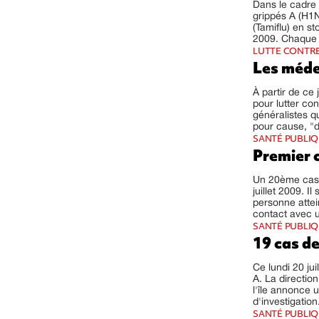
Dans le cadre 
grippés A (H1N
(Tamiflu) en s
2009. Chaque o
LUTTE CONTRE
Les médec
À partir de ce
pour lutter co
généralistes q
pour cause, "dé
SANTÉ PUBLI
Premier 
Un 20ème cas 
juillet 2009. I
personne attei
contact avec 
SANTÉ PUBLI
19 cas de
Ce lundi 20 ju
A. La directio
l'île annonce 
d'investigation
SANTÉ PUBLI