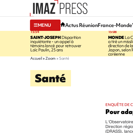
Actus Réunion
France-Monde
MENU
15:54
15:08
SAINT-JOSEPH
Disparition
MONDE
La C
inquiétante - un appel à
a tiré un missi
témoins lancé pour retrouver
direction de l
Loïc Paulin, 25 ans
Japon, selon 
coréenne
Accueil
Zoom
Santé
Santé
ENQUÊTE DE 
Pour adap
L'Observatoire
Direction régi
(DRASS), lance