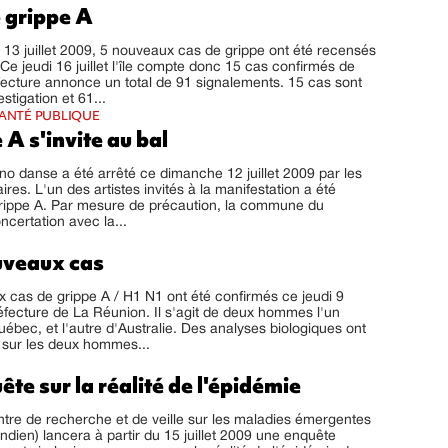
 grippe A
i 13 juillet 2009, 5 nouveaux cas de grippe ont été recensés
Ce jeudi 16 juillet l'île compte donc 15 cas confirmés de
fecture annonce un total de 91 signalements. 15 cas sont
stigation et 61...
SANTÉ PUBLIQUE
 A s'invite au bal
no danse a été arrêté ce dimanche 12 juillet 2009 par les
aires. L'un des artistes invités à la manifestation a été
 grippe A. Par mesure de précaution, la commune du
certation avec la...
veaux cas
cas de grippe A / H1 N1 ont été confirmés ce jeudi 9
préfecture de La Réunion. Il s'agit de deux hommes l'un
ébec, et l'autre d'Australie. Des analyses biologiques ont
 sur les deux hommes...
te sur la réalité de l'épidémie
re de recherche et de veille sur les maladies émergentes
ndien) lancera à partir du 15 juillet 2009 une enquête