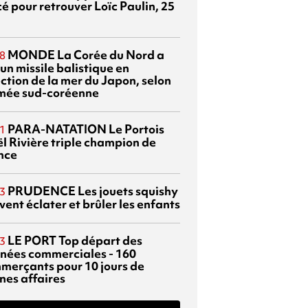
é pour retrouver Loïc Paulin, 25
MONDE
La Corée du Nord a
8
 un missile balistique en
ection de la mer du Japon, selon
rmée sud-coréenne
PARA-NATATION
Le Portois
1
l Rivière triple champion de
nce
PRUDENCE
Les jouets squishy
3
ent éclater et brûler les enfants
LE PORT
Top départ des
3
rnées commerciales - 160
merçants pour 10 jours de
nes affaires