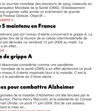
e la Journée mondiale des donneurs de sang, instaurée en
anisation Mondiale de la Santé (OMS), l'Etablissement
ang organise cette année un événement de grande
 Festival Globule. Objectif ...
GRIPPE A
u 5 maintenu en France
elèvera pas son niveau d'alerte concernant la grippe A. La
prise lors de la réunion de la cellule interministérielle de
i s'est déroulée ce vendredi 12 juin 2009 au matin. Le
 en effet...
QUE
 de grippe A
st désormais considérée comme une pandémie.
 mondiale de la santé (OMS) a en effet déclenché ce jeudi
le niveau 6 d'alerte maximale face à la maladie. C'est la
e à la pandémie du 21ème siècle...
ses pour combattre Alzheimer
gionales de la maladie d'Alzheimer ont été lancées par le
éunion, Pierre-Henry Maccioni, et la présidente du Conseil
mah Dindar, ce jeudi 11 juin 2009. But de ces assises,
ement la mise en...