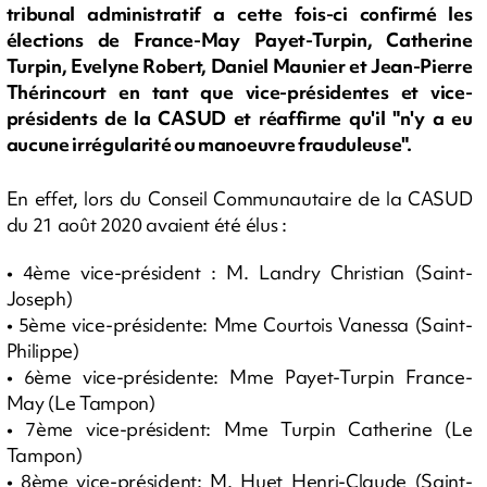
tribunal administratif a cette fois-ci confirmé les
élections de France-May Payet-Turpin, Catherine
Turpin, Evelyne Robert, Daniel Maunier et Jean-Pierre
Thérincourt en tant que vice-présidentes et vice-
présidents de la CASUD et réaffirme qu'il "n'y a eu
aucune irrégularité ou manoeuvre frauduleuse".
En effet, lors du Conseil Communautaire de la CASUD
du 21 août 2020 avaient été élus :
• 4ème vice-président : M. Landry Christian (Saint-
Joseph)
• 5ème vice-présidente: Mme Courtois Vanessa (Saint-
Philippe)
• 6ème vice-présidente: Mme Payet-Turpin France-
May (Le Tampon)
• 7ème vice-président: Mme Turpin Catherine (Le
Tampon)
• 8ème vice-président: M. Huet Henri-Claude (Saint-