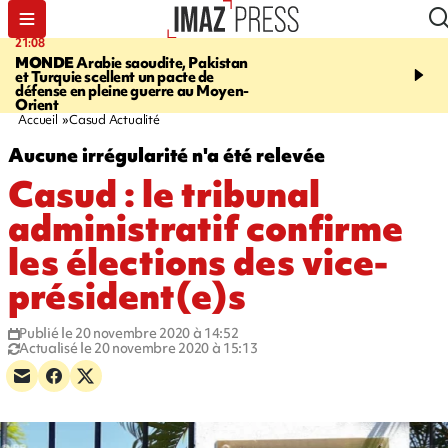
21:08
08:11
MONDE
Arabie saoudite, Pakistan
CRÉATEUR PÉI
Xénosc
et Turquie scellent un pacte de
de cartes à collectionne
défense en pleine guerre au Moyen-
La Réunion
Orient
Accueil
Casud Actualité
Aucune irrégularité n'a été relevée
Casud : le tribunal
administratif confirme
les élections des vice-
président(e)s
Publié le 20 novembre 2020 à 14:52
Actualisé le 20 novembre 2020 à 15:13