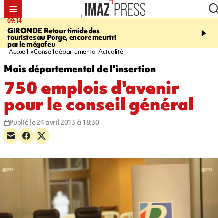
09:14
13:09
GIRONDE
Retour timide des
CONFLIT
Des échanges
touristes au Porge, encore meurtri
font cinq morts en Ukrai
par le mégafeu
Russie
Accueil
Conseil départemental Actualité
Mois départemental de l'insertion
750 emplois d'avenir
pour le conseil général
Publié le 24 avril 2013 à 18:30