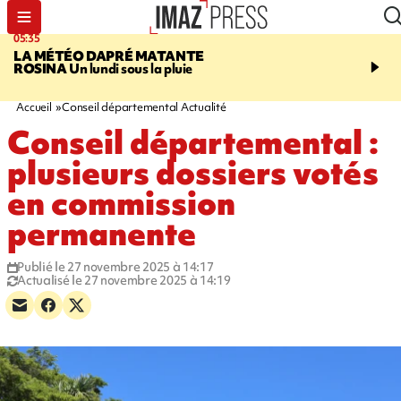
05:35
07:47
LA MÉTÉO DAPRÉ MATANTE
MAYOTTE
Une femme e
ROSINA
Un lundi sous la pluie
ses deux enfants meure
l'incendie de leur maiso
Accueil
Conseil départemental Actualité
Conseil départemental :
plusieurs dossiers votés
en commission
permanente
Publié le 27 novembre 2025 à 14:17
Actualisé le 27 novembre 2025 à 14:19