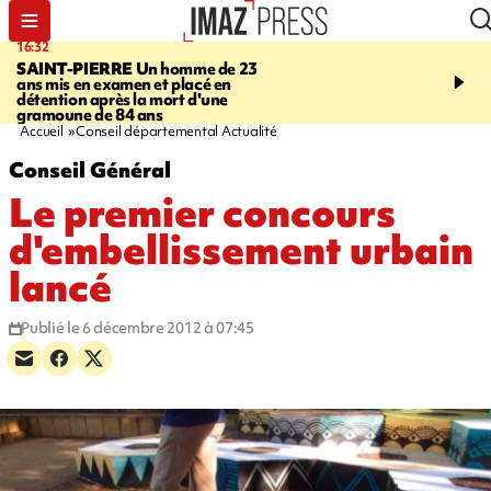
16:32
21:08
SAINT-PIERRE
Un homme de 23
MONDE
Arabie saoudit
ans mis en examen et placé en
et Turquie scellent un p
détention après la mort d'une
défense en pleine guerr
gramoune de 84 ans
Orient
Accueil
Conseil départemental Actualité
Conseil Général
Le premier concours
d'embellissement urbain
lancé
Publié le 6 décembre 2012 à 07:45