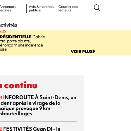
Annonces
Avis & marchés
Courrier des
légales
publics
lecteurs
ectivités
9:25
RÉSIDENTIELLE
Gabriel
ttal porte plainte,
énonçant une ingérence
usse
VOIR PLUS
 continu
INFOROUTE
À Saint-Denis, un
3
dent après le virage de la
aïque provoque 9 km
mbouteillages
FESTIVITÉS
Guan Di - le
0