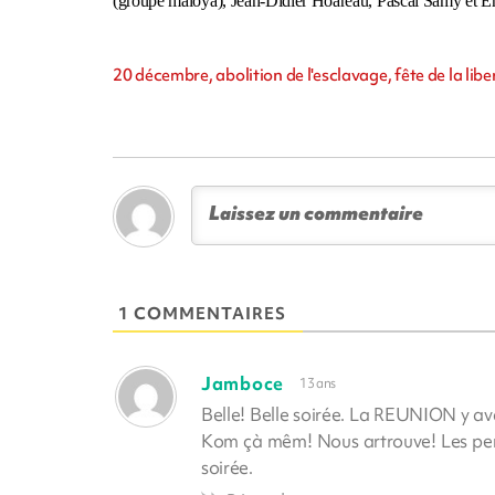
(groupe maloya), Jean-Didier Hoareau, Pascal Samy et E
20 décembre, abolition de l'esclavage, fête de la libe
1 COMMENTAIRES
Jamboce
13 ans
Belle! Belle soirée. La REUNION y ava
Kom çà mêm! Nous artrouve! Les pers
soirée.