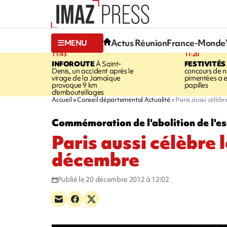
Actus Réunion
France-Monde
MENU
11:43
11:20
INFOROUTE
À Saint-
FESTIVITÉS
Denis, un accident après le
concours de no
virage de la Jamaïque
pimentées a 
provoque 9 km
papilles
d'embouteillages
Accueil
Conseil départemental Actualité
Paris aussi célèb
Commémoration de l'abolition de l'e
Paris aussi célèbre 
décembre
Publié le 20 décembre 2012 à 12:02