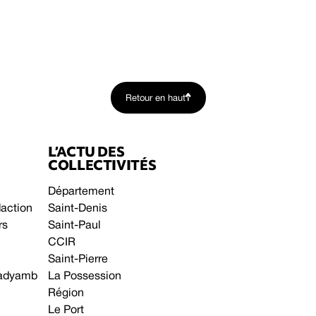
Retour en haut
L’ACTU DES
COLLECTIVITÉS
Département
daction
Saint-Denis
rs
Saint-Paul
CCIR
Saint-Pierre
 gadyamb
La Possession
Région
Le Port