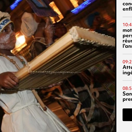
con
enf
10:4
mot
per
réu
l'a
09:2
Att
ing
08:5
San
pre