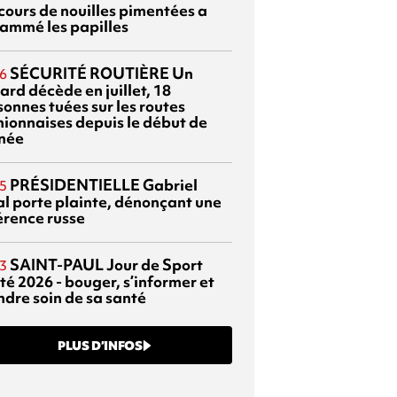
cours de nouilles pimentées a
lammé les papilles
SÉCURITÉ ROUTIÈRE
Un
6
ard décède en juillet, 18
sonnes tuées sur les routes
nionnaises depuis le début de
nnée
PRÉSIDENTIELLE
Gabriel
5
al porte plainte, dénonçant une
érence russe
SAINT-PAUL
Jour de Sport
3
té 2026 - bouger, s’informer et
ndre soin de sa santé
PLUS D’INFOS