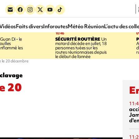
Vidéos
Faits divers
Inforoutes
Météo Réunion
L’actu des coll
10:46
0
Guan Di - le
SÉCURITÉ ROUTIÈRE
Un
P
uilles
motard décède en juillet, 18
A
enflammé les
personnes tuées sur les
d
routes réunionnaises depuis
r
le début de l'année
re le 20 décembre
sclavage
le 20
En
11:4
acci
Jam
d'e
11:2