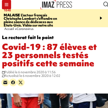
10:48
13:48
MALAISE
L'acteur français
CHALEUR
Record en E
Christophe Lambert s'effondre en
l'Ouest pour le début de 
pleine séance de dédicaces aux
Etats-Unis. Vidéo sur notre site
Accueil
Coronavirus
Le rectorat fait le point
Covid-19 : 87 élèves et
23 personnels testés
positifs cette semaine
Publié le 6 novembre 2020 à 11:56
Actualisé le 6 novembre 2020 à 12:02