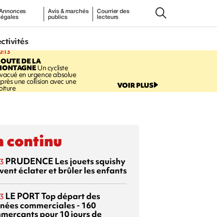
Annonces
Avis & marchés
Courrier des
légales
publics
lecteurs
ectivités
0:13
OUTE DE LA
MONTAGNE
Un cycliste
vacué en urgence absolue
près une collision avec une
VOIR PLUS
oiture
 continu
PRUDENCE
Les jouets squishy
3
ent éclater et brûler les enfants
LE PORT
Top départ des
3
rnées commerciales - 160
merçants pour 10 jours de