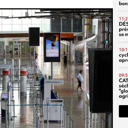
bon
11:2
DÉS
prés
se m
10:1
cyc
aprè
09:5
CA
séc
"glo
agri