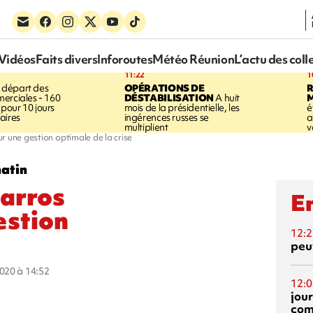
Vidéos
Faits divers
Inforoutes
Météo Réunion
L’actu des coll
11:22
1
 départ des
OPÉRATIONS DE
R
erciales - 160
DÉSTABILISATION
A huit
pour 10 jours
mois de la présidentielle, les
é
aires
ingérences russes se
a
multiplient
v
r une gestion optimale de la crise
matin
Garros
En
estion
12:2
peuv
2020 à 14:52
12:0
jou
com