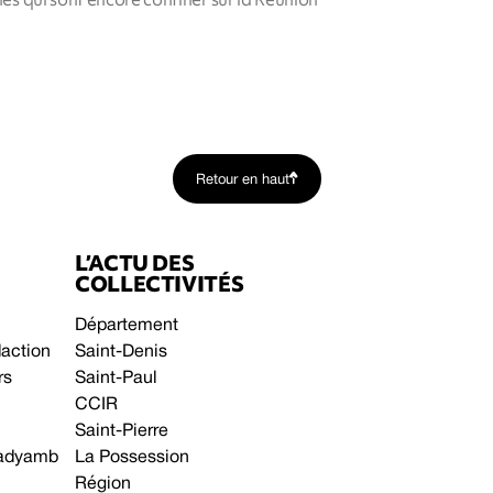
Retour en haut
L’ACTU DES
COLLECTIVITÉS
Département
daction
Saint-Denis
rs
Saint-Paul
CCIR
Saint-Pierre
 gadyamb
La Possession
Région