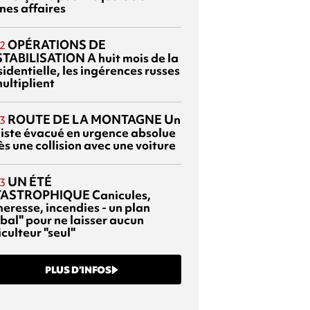
nes affaires
OPÉRATIONS DE
2
TABILISATION
A huit mois de la
identielle, les ingérences russes
ultiplient
ROUTE DE LA MONTAGNE
Un
3
liste évacué en urgence absolue
s une collision avec une voiture
UN ÉTÉ
3
TASTROPHIQUE
Canicules,
heresse, incendies - un plan
bal" pour ne laisser aucun
culteur "seul"
PLUS D’INFOS