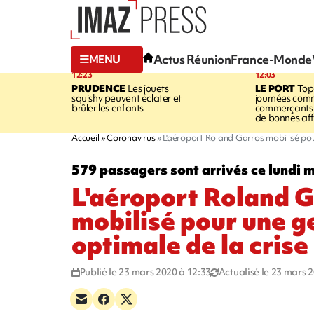
Actus Réunion
France-Monde
MENU
12:23
12:03
PRUDENCE
Les jouets
LE PORT
Top
squishy peuvent éclater et
journées comm
brûler les enfants
commerçants 
de bonnes aff
Accueil
Coronavirus
L'aéroport Roland Garros mobilisé pou
579 passagers sont arrivés ce lundi 
L'aéroport Roland 
mobilisé pour une g
optimale de la crise
Publié le 23 mars 2020 à 12:33
Actualisé le 23 mars 