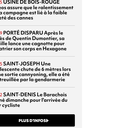
USINE DE BOIS-ROUGE
5
eos assure que le ralentissement
a campagne est lié à la faible
eté des cannes
PORTÉ DISPARU
Après le
9
ès de Quentin Dumontier, sa
ille lance une cagnotte pour
atrier son corps en Hexagone
SAINT-JOSEPH
Une
5
lescente chute de 6 mètres lors
e sortie cannyoning, elle a été
itreuillée par la gendarmerie
SAINT-DENIS
Le Barachois
2
mé dimanche pour l'arrivée du
 cycliste
PLUS D’INFOS