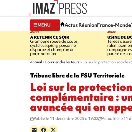
Actus Réunion
France-Monde
MENU
20:44
20:35
À RETENIR CE SOIR
USINE DE B
Gramoune rouée de coups,
Tereos assure
cycliste, squishy, personne
ralentissemen
disparue et champion de
campagne est l
para-natation
pureté des c
Accueil
Courrier des lecteurs
Loi sur la protection sociale
Tribune libre de la FSU Territoriale
Loi sur la protectio
complémentaire : u
avancée qui en appe
Publié le 11 décembre 2025 à 19:02
Actualisé le 11 