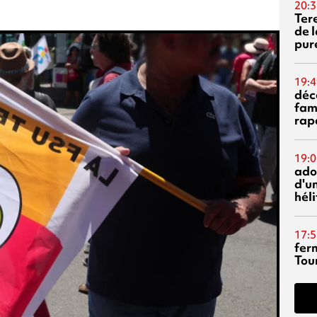
20:3
Ter
de l
pur
19:4
déc
fam
rap
19:0
ado
d'un
hél
17:5
fer
Tour