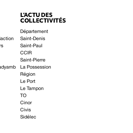
L’ACTU DES
COLLECTIVITÉS
Département
daction
Saint-Denis
rs
Saint-Paul
CCIR
Saint-Pierre
 gadyamb
La Possession
Région
Le Port
Le Tampon
TO
Cinor
Civis
Sidélec