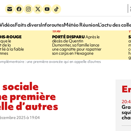
Vidéos
Faits divers
Inforoutes
Météo Réunion
L’actu des coll
19:49
1
OIS-ROUGE
PORTÉ DISPARU
Après le
S
 que le
décès de Quentin
a
t de la
Dumontier, sa famille lance
m
ié à la faible
une cagnotte pour rapatrier
c
annes
son corps en Hexagone
h
g
 complémentaire : une première avancée qui en appelle d’autres
n sociale
En
ne première
20:4
lle d’autres
Gra
squ
cha
décembre 2025 à 19:04