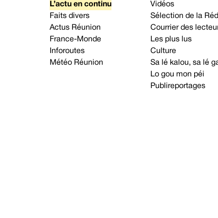
L’actu en continu
Vidéos
Faits divers
Sélection de la Ré
Actus Réunion
Courrier des lecteu
France-Monde
Les plus lus
Inforoutes
Culture
Météo Réunion
Sa lé kalou, sa lé
Lo gou mon péi
Publireportages
A propos d’Imaz Press
Nou