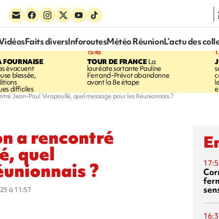
Vidéos
Faits divers
Inforoutes
Météo Réunion
L’actu des coll
15:45
1
A FOURNAISE
TOUR DE FRANCE
La
J
s évacuent
lauréate sortante Pauline
s
use blessée,
Ferrand-Prévot abandonne
c
itions
avant la 8e étape
l
s difficiles
e
ntré Jean-Paul Virapoullé, quel message pour les Réunionnais ?
n a rencontré
En
é, quel
17:5
éunionnais ?
Corn
fer
sen
025 à 11:57
16:3