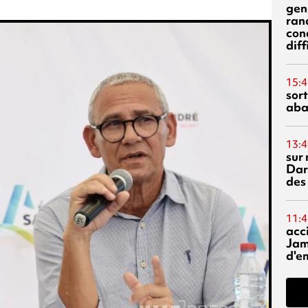
gen
ran
con
diff
15:4
sor
aba
13:4
sur 
Dar
des
11:4
acci
Jam
d'e