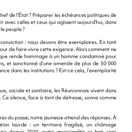
chef de l’État ? Préparer les échéances politiques de
ir avec celles et ceux qui agissent aujourd’hui, dans
 le peuple ?
 conviction : nous devons être exemplaires. En tant
our de faire vivre cette exigence. Alors comment ne
ublique rende hommage à un homme condamné pour
ix ans, et sanctionné d’une amende de plus de 50 000
ance dans les institutions ? Est-ce cela, l’exemplarité
, sociale et sanitaire, les Réunionnais vivent dans
er. Ce silence, face à tant de détresse, sonne comme
ires du passé, notre jeunesse attend des réponses. À
tion lourde : un territoire fragilisé, un chômage
is depuis 2020, notre municipalité se bat, sans