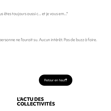
 êtes toujours aussi c... et je vous em..."
,personne ne l'aurait su. Aucun intérêt. Pas de buzz à faire.
Retour en haut
L’ACTU DES
COLLECTIVITÉS