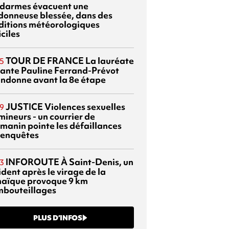
darmes évacuent une
donneuse blessée, dans des
ditions météorologiques
iciles
TOUR DE FRANCE
La lauréate
5
tante Pauline Ferrand-Prévot
ndonne avant la 8e étape
JUSTICE
Violences sexuelles
9
mineurs - un courrier de
manin pointe les défaillances
 enquêtes
INFOROUTE
À Saint-Denis, un
3
dent après le virage de la
aïque provoque 9 km
mbouteillages
PLUS D’INFOS