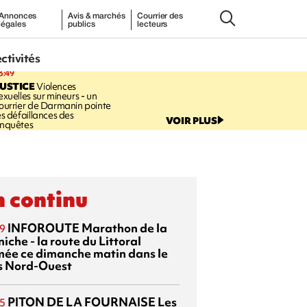
Annonces
Avis & marchés
Courrier des
légales
publics
lecteurs
ectivités
3:49
USTICE
Violences
exuelles sur mineurs - un
ourrier de Darmanin pointe
es défaillances des
VOIR PLUS
nquêtes
 continu
INFOROUTE
Marathon de la
9
iche - la route du Littoral
mée ce dimanche matin dans le
s Nord-Ouest
PITON DE LA FOURNAISE
Les
5