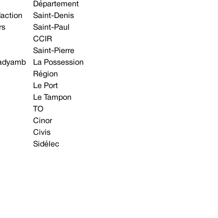
Département
daction
Saint-Denis
rs
Saint-Paul
CCIR
Saint-Pierre
 gadyamb
La Possession
Région
Le Port
Le Tampon
TO
Cinor
Civis
Sidélec
Annonces légales
Avis & Marchés publics
s contacter
Plan du site
Mentions légales
Préférences cookie