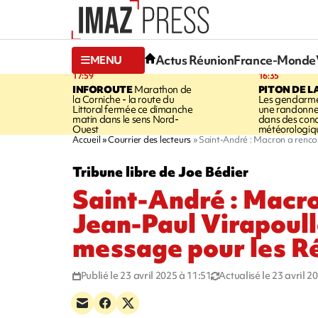
Actus Réunion
France-Monde
MENU
17:59
16:35
INFOROUTE
Marathon de
PITON DE L
la Corniche - la route du
Les gendarme
Littoral fermée ce dimanche
une randonne
matin dans le sens Nord-
dans des cond
Ouest
météorologique
Accueil
Courrier des lecteurs
Saint-André : Macron a renco
Tribune libre de Joe Bédier
Saint-André : Macro
Jean-Paul Virapoull
message pour les R
Publié le 23 avril 2025 à 11:51
Actualisé le 23 avril 2