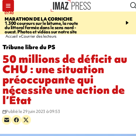
07:40
10:33
MARATHON DE LA CORNICHE
ASSOCIATIONS
Protec
1.300 coureurs sur le bitume, la route
l’enfance - une nouvelle
du littoral fermée dans le sens nord -
Stop VIF organisée à La
ouest. Photos et vidéos sur notre site
Accueil
Courrier des lecteurs
Tribune libre du PS
50 millions de déficit au
CHU : une situation
préoccupante qui
nécessite une action de
l’État
Publié le 29 juin 2023 à 09:53