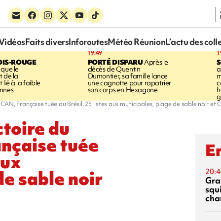
Vidéos
Faits divers
Inforoutes
Météo Réunion
L’actu des coll
19:49
1
OIS-ROUGE
PORTÉ DISPARU
Après le
S
 que le
décès de Quentin
a
t de la
Dumontier, sa famille lance
m
ié à la faible
une cagnotte pour rapatrier
c
annes
son corps en Hexagone
h
g
a CAN, Française tuée au Brésil, 25 listes aux municipales, plage de sable noir et C
ctoire du
nçaise tuée
En
aux
de sable noir
20:4
Gra
squ
cha