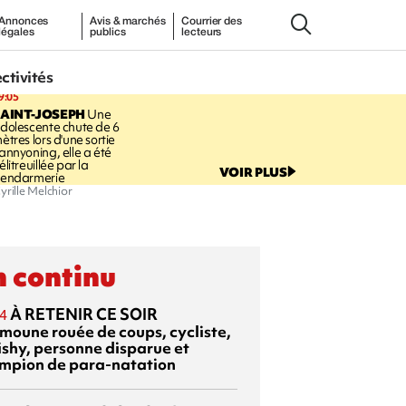
Annonces
Avis & marchés
Courrier des
légales
publics
lecteurs
ectivités
9:05
AINT-JOSEPH
Une
dolescente chute de 6
ètres lors d'une sortie
annyoning, elle a été
élitreuillée par la
VOIR PLUS
endarmerie
yrille Melchior
 continu
À RETENIR CE SOIR
4
moune rouée de coups, cycliste,
ishy, personne disparue et
mpion de para-natation