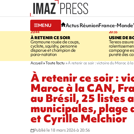
Actus Réunion
France-Monde
MENU
20:44
20:35
À RETENIR CE SOIR
USINE DE B
Gramoune rouée de coups,
Tereos assure
cycliste, squishy, personne
ralentissemen
disparue et champion de
campagne est l
para-natation
pureté des c
Accueil
Toute l'actu
À retenir ce soir : victoire du Maroc à l
À retenir ce soir : vi
Maroc à la CAN, Fra
au Brésil, 25 listes 
municipales, plage 
et Cyrille Melchior
Publié le 18 mars 2026 à 20:56