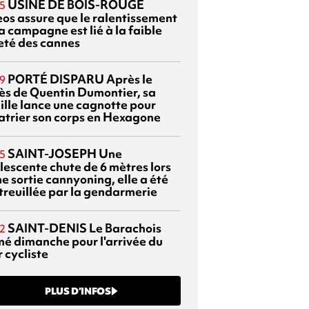
USINE DE BOIS-ROUGE
5
eos assure que le ralentissement
a campagne est lié à la faible
eté des cannes
PORTÉ DISPARU
Après le
9
ès de Quentin Dumontier, sa
ille lance une cagnotte pour
atrier son corps en Hexagone
SAINT-JOSEPH
Une
5
lescente chute de 6 mètres lors
e sortie cannyoning, elle a été
itreuillée par la gendarmerie
SAINT-DENIS
Le Barachois
2
mé dimanche pour l'arrivée du
 cycliste
PLUS D’INFOS