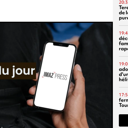
20:3
Ter
de l
pur
19:4
déc
fam
rap
19:0
ado
d'un
hél
17:5
fer
Tour