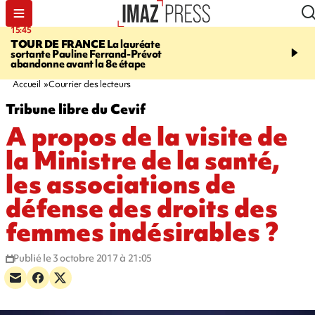
15:45
20:17
TOUR DE FRANCE
La lauréate
À RETENIR CE SOIR
Sé
sortante Pauline Ferrand-Prévot
routière, concours de nou
abandonne avant la 8e étape
du littoral fermée, courr
Darmanin et évacuation
Accueil
Courrier des lecteurs
Tribune libre du Cevif
A propos de la visite de
la Ministre de la santé,
les associations de
défense des droits des
femmes indésirables ?
Publié le 3 octobre 2017 à 21:05