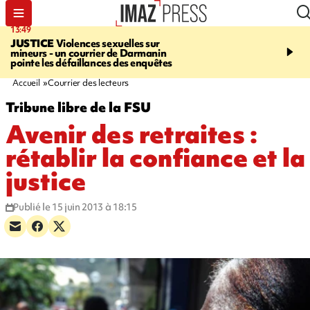
13:49
17:59
JUSTICE
Violences sexuelles sur
INFOROUTE
Marathon 
mineurs - un courrier de Darmanin
Corniche - la route du L
pointe les défaillances des enquêtes
ce dimanche matin dans 
Nord-Ouest
Accueil
Courrier des lecteurs
Tribune libre de la FSU
Avenir des retraites :
rétablir la confiance et la
justice
Publié le 15 juin 2013 à 18:15