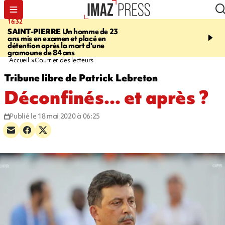
16:32
21:08
SAINT-PIERRE
Un homme de 23
MONDE
Arabie saoudit
ans mis en examen et placé en
et Turquie scellent un p
détention après la mort d'une
défense en pleine guerr
gramoune de 84 ans
Orient
Accueil
Courrier des lecteurs
Tribune libre de Patrick Lebreton
Déconfinés... et après ?
Publié le 18 mai 2020 à 06:25