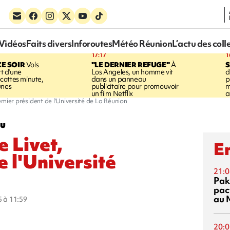
Vidéos
Faits divers
Inforoutes
Météo Réunion
L’actu des coll
17:17
1
CE SOIR
Vols
"LE DERNIER REFUGE"
À
S
rt d'une
Los Angeles, un homme vit
d
cottes minute,
dans un panneau
p
unes
publicitaire pour promouvoir
m
un film Netflix
a
remier président de l'Université de La Réunion
au
e Livet,
En
e l'Université
21:0
Pak
pac
au 
5 à 11:59
20:0