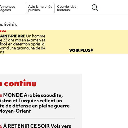
Annonces
Avis & marchés
Courrier des
légales
publics
lecteurs
ectivités
6:32
AINT-PIERRE
Un homme
e 23 ans mis en examen et
lacé en détention après la
ort d'une gramoune de 84
VOIR PLUS
ns
 continu
MONDE
Arabie saoudite,
8
istan et Turquie scellent un
te de défense en pleine guerre
Moyen-Orient
À RETENIR CE SOIR
Vols vers
6