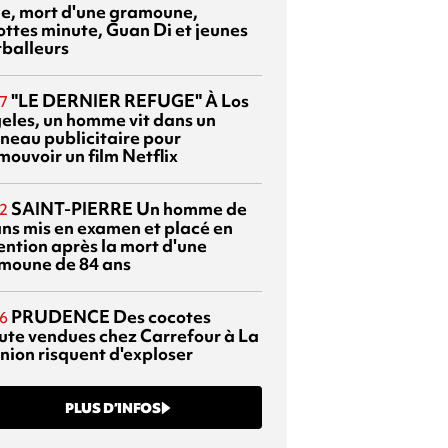
sie, mort d'une gramoune,
ottes minute, Guan Di et jeunes
tballeurs
"LE DERNIER REFUGE"
À Los
7
eles, un homme vit dans un
neau publicitaire pour
mouvoir un film Netflix
SAINT-PIERRE
Un homme de
2
ans mis en examen et placé en
ention après la mort d'une
moune de 84 ans
PRUDENCE
Des cocotes
6
ute vendues chez Carrefour à La
nion risquent d'exploser
PLUS D’INFOS