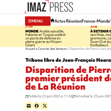
Actus Réunion
France-Monde
MENU
21:08
20:06
MONDE
Arabie saoudite,
À RETENIR 
Pakistan et Turquie scellent
vers l'Asie, mo
un pacte de défense en
gramoune, co
pleine guerre au Moyen-
Guan Di et je
Orient
footballeurs
Accueil
Courrier des lecteurs
Disparition de Pierre Livet, p
Tribune libre de Jean-François Hoar
Disparition de Pierr
premier président d
de La Réunion
Publié le 23 juin 2025 à 11:43
Actualisé le 23 juin 202