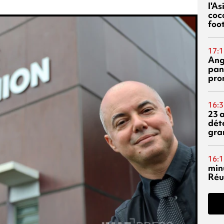
l'A
coc
foo
17:1
Ang
pan
pro
16:3
23 
dét
gra
16:1
min
Réu