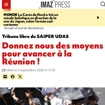
15:08
17:24
MONDE
La Corée du Nord a tiré un
SAINT-PAUL
Le Cap L
missile balistique en direction de la
est rouvert à la circulat
mer du Japon, selon l'armée sud-
coréenne
Accueil
Courrier des lecteurs
Tribune libre du SAIPER UDAS
Donnez nous des moyens
pour avancer à la
Réunion !
Publié le 3 septembre 2020 à 13:39