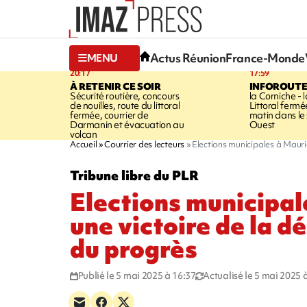
Actus Réunion
France-Monde
MENU
20:17
17:59
À RETENIR CE SOIR
INFOROUT
Sécurité routière, concours
la Corniche - 
de nouilles, route du littoral
Littoral ferm
fermée, courrier de
matin dans le
Darmanin et évacuation au
Ouest
volcan
Accueil
Courrier des lecteurs
Elections municipales à Mauric
Tribune libre du PLR
Elections municipal
une victoire de la d
du progrès
Publié le 5 mai 2025 à 16:37
Actualisé le 5 mai 2025 