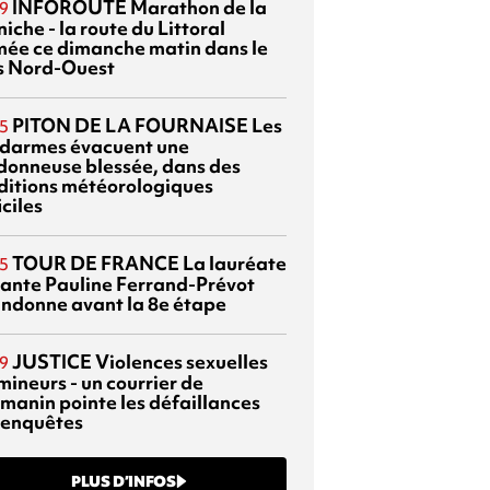
INFOROUTE
Marathon de la
9
iche - la route du Littoral
mée ce dimanche matin dans le
s Nord-Ouest
PITON DE LA FOURNAISE
Les
5
darmes évacuent une
donneuse blessée, dans des
ditions météorologiques
iciles
TOUR DE FRANCE
La lauréate
5
tante Pauline Ferrand-Prévot
ndonne avant la 8e étape
JUSTICE
Violences sexuelles
9
mineurs - un courrier de
manin pointe les défaillances
 enquêtes
PLUS D’INFOS