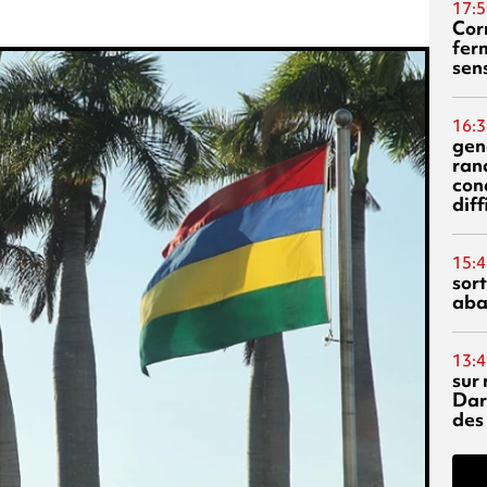
17:5
Corn
fer
sen
16:3
gen
ran
con
diff
15:4
sor
aba
13:4
sur 
Dar
des