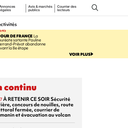
Annonces
Avis & marchés
Courrier des
légales
publics
lecteurs
ectivités
5:45
TOUR DE FRANCE
La
auréate sortante Pauline
errand-Prévot abandonne
vant la 8e étape
VOIR PLUS
 continu
À RETENIR CE SOIR
Sécurité
7
ière, concours de nouilles, route
ittoral fermée, courrier de
manin et évacuation au volcan