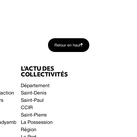
Retour en haut
L’ACTU DES
COLLECTIVITÉS
Département
daction
Saint-Denis
rs
Saint-Paul
CCIR
Saint-Pierre
 gadyamb
La Possession
Région