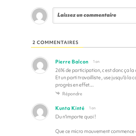
2 COMMENTAIRES
Pierre Balcon
1 an
26% de participation, c est donc ça la
Et un parti travailliste , use jusqu'à la
progrès en effet....
Répondre
Kunta Kinté
1 an
Du n'importe quoi !
Que ce micro mouvement commence à 