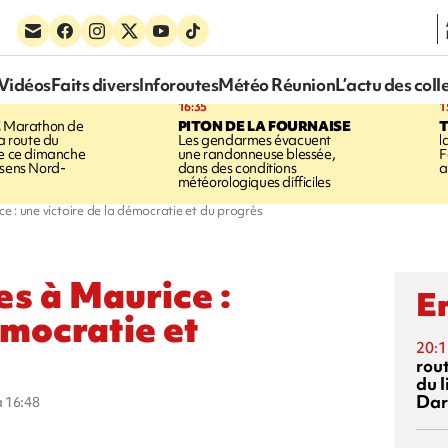
Vidéos
Faits divers
Inforoutes
Météo Réunion
L’actu des coll
16:35
1
E
Marathon de
PITON DE LA FOURNAISE
la route du
Les gendarmes évacuent
l
ée ce dimanche
une randonneuse blessée,
F
 sens Nord-
dans des conditions
a
météorologiques difficiles
e : une victoire de la démocratie et du progrès
es à Maurice :
En
émocratie et
20:1
rout
du l
Dar
à 16:48