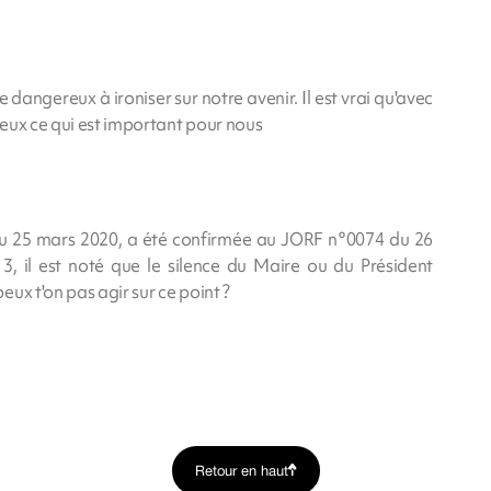
angereux à ironiser sur notre avenir. Il est vrai qu'avec
mieux ce qui est important pour nous
 25 mars 2020, a été confirmée au JORF n°0074 du 26
 3, il est noté que le silence du Maire ou du Président
ux t'on pas agir sur ce point ?
Retour en haut