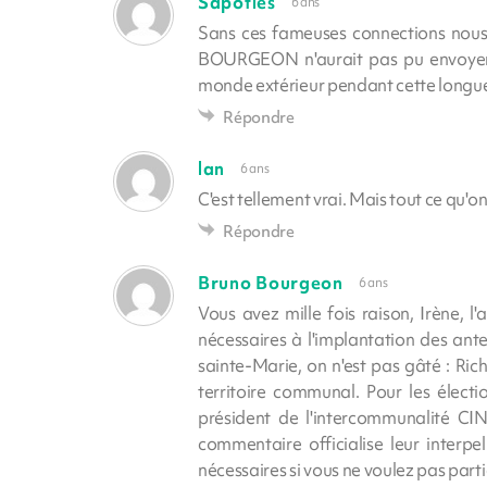
Sapoties
6 ans
Sans ces fameuses connections nous n
BOURGEON n'aurait pas pu envoyer s
monde extérieur pendant cette longu
Répondre
lan
6 ans
C'est tellement vrai. Mais tout ce qu'o
Répondre
Bruno Bourgeon
6 ans
Vous avez mille fois raison, Irène, l
nécessaires à l'implantation des an
sainte-Marie, on n'est pas gâté : Rich
territoire communal. Pour les électi
président de l'intercommunalité CI
commentaire officialise leur interpel
nécessaires si vous ne voulez pas parti