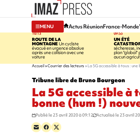
Actus Réunion
France-Monde
MENU
10:13
09:53
ROUTE DE LA
UN ÉTÉ
MONTAGNE
Un cycliste
CATASTRO
évacué en urgence absolue
sécheresse, in
après une collision avec une
plan "global" 
voiture
aucun agricult
Accueil
Courrier des lecteurs
La 5G accessible à tous : une
Tribune libre de Bruno Bourgeon
La 5G accessible à t
bonne (hum !) nouve
Publié le 23 avril 2020 à 09:12
Actualisé le 23 avril 2