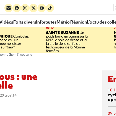
Vidéos
Faits divers
Inforoutes
Météo Réunion
L’actu des coll
09:10
0
SAINTE-SUZANNE
Un
PHIQUE
Canicules,
poids lourd en panne sur la
cendies - un
RN2, la voie de droite et la
P
pour ne laisser
bretelle de la sortie de
r
eur "seul"
l’échangeur de la Marine
t
fermées
 bonne (hum !) nouvelle
ous : une
En
lle
10:1
cyc
020 à 09:14
aprè
09:5