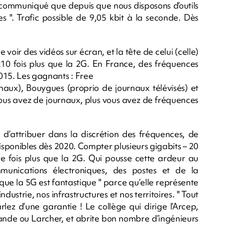
u communiqué que depuis que nous disposons d’outils
s ". Trafic possible de 9,05 kbit à la seconde. Dès
voir des vidéos sur écran, et la tête de celui (celle)
10 fois plus que la 2G. En France, des fréquences
015. Les gagnants : Free
naux), Bouygues (proprio de journaux télévisés) et
 vous avez de journaux, plus vous avez de fréquences
 d’attribuer dans la discrétion des fréquences, de
isponibles dès 2020. Compter plusieurs gigabits – 20
de fois plus que la 2G. Qui pousse cette ardeur au
munications électroniques, des postes et de la
 que la 5G est fantastique " parce qu’elle représente
ustrie, nos infrastructures et nos territoires. " Tout
parlez d’une garantie ! Le collège qui dirige l’Arcep,
lande ou Larcher, et abrite bon nombre d’ingénieurs