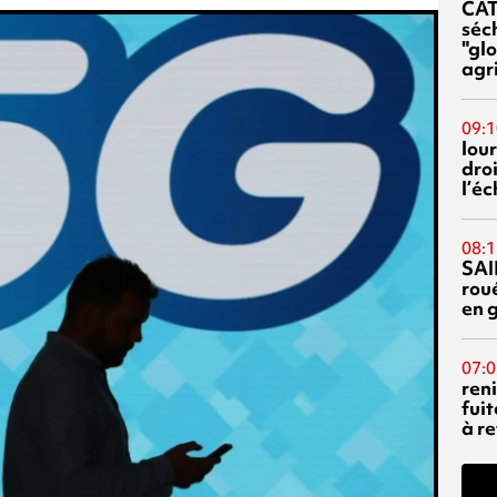
CA
séc
"glo
agri
09:1
lour
droi
l’é
08:1
SAI
rou
en 
07:0
reni
fuit
à re