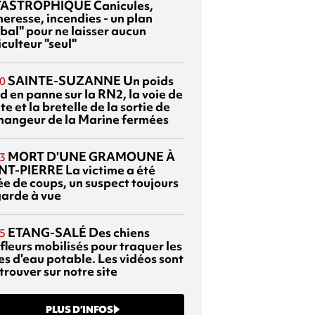
TASTROPHIQUE
Canicules,
heresse, incendies - un plan
bal" pour ne laisser aucun
culteur "seul"
SAINTE-SUZANNE
Un poids
0
d en panne sur la RN2, la voie de
te et la bretelle de la sortie de
changeur de la Marine fermées
MORT D'UNE GRAMOUNE À
3
NT-PIERRE
La victime a été
ée de coups, un suspect toujours
garde à vue
ETANG-SALÉ
Des chiens
5
fleurs mobilisés pour traquer les
es d'eau potable. Les vidéos sont
trouver sur notre site
PLUS D’INFOS