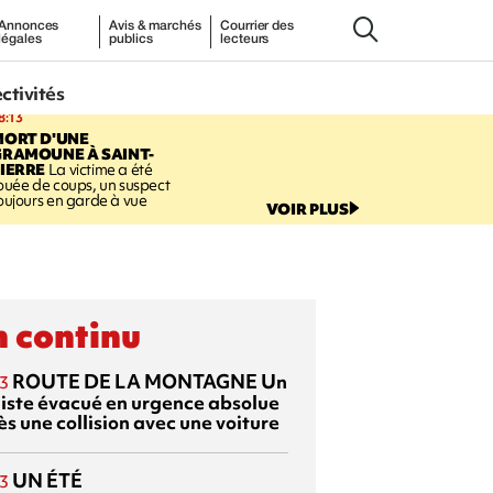
Annonces
Avis & marchés
Courrier des
légales
publics
lecteurs
ectivités
8:13
MORT D'UNE
GRAMOUNE À SAINT-
IERRE
La victime a été
ouée de coups, un suspect
oujours en garde à vue
VOIR PLUS
 continu
ROUTE DE LA MONTAGNE
Un
3
liste évacué en urgence absolue
s une collision avec une voiture
UN ÉTÉ
3