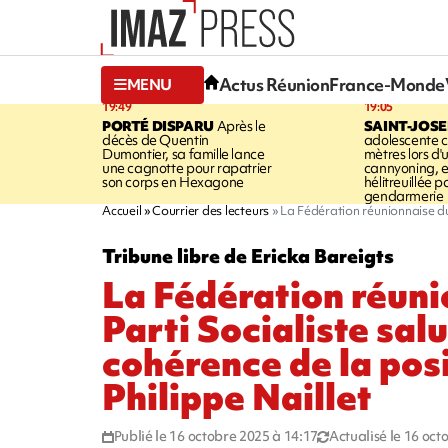
Actus Réunion
France-Monde
MENU
19:49
19:05
PORTÉ DISPARU
Après le
SAINT-JOS
décès de Quentin
adolescente c
Dumontier, sa famille lance
mètres lors d'
une cagnotte pour rapatrier
cannyoning, el
son corps en Hexagone
hélitreuillée p
gendarmerie
Accueil
Courrier des lecteurs
La Fédération réunionnaise du 
Tribune libre de Ericka Bareigts
La Fédération réuni
Parti Socialiste salu
cohérence de la pos
Philippe Naillet
Publié le 16 octobre 2025 à 14:17
Actualisé le 16 oct