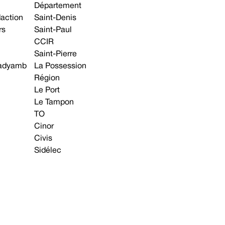
Département
daction
Saint-Denis
rs
Saint-Paul
CCIR
Saint-Pierre
 gadyamb
La Possession
Région
Le Port
Le Tampon
TO
Cinor
Civis
Sidélec
Annonces légales
Avis & Marchés publics
s contacter
Plan du site
Mentions légales
Préférences cookie