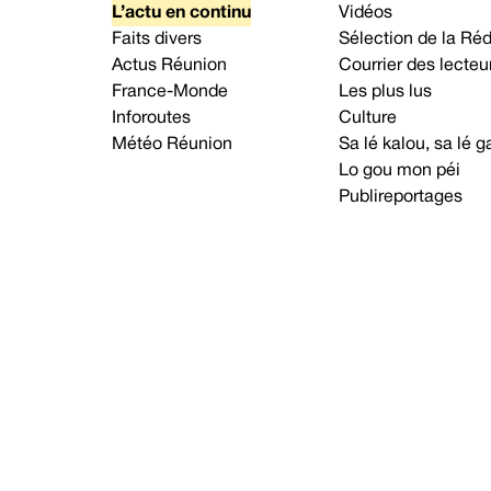
L’actu en continu
Vidéos
Faits divers
Sélection de la Ré
Actus Réunion
Courrier des lecteu
France-Monde
Les plus lus
Inforoutes
Culture
Météo Réunion
Sa lé kalou, sa lé
Lo gou mon péi
Publireportages
A propos d’Imaz Press
Nou