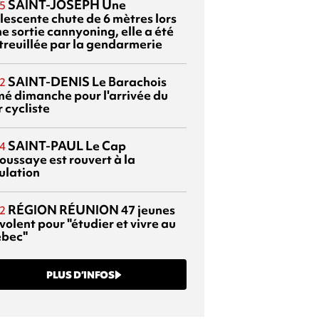
SAINT-JOSEPH
Une
5
lescente chute de 6 mètres lors
e sortie cannyoning, elle a été
itreuillée par la gendarmerie
SAINT-DENIS
Le Barachois
2
mé dimanche pour l'arrivée du
 cycliste
SAINT-PAUL
Le Cap
4
oussaye est rouvert à la
ulation
RÉGION RÉUNION
47 jeunes
2
volent pour "étudier et vivre au
bec"
PLUS D’INFOS