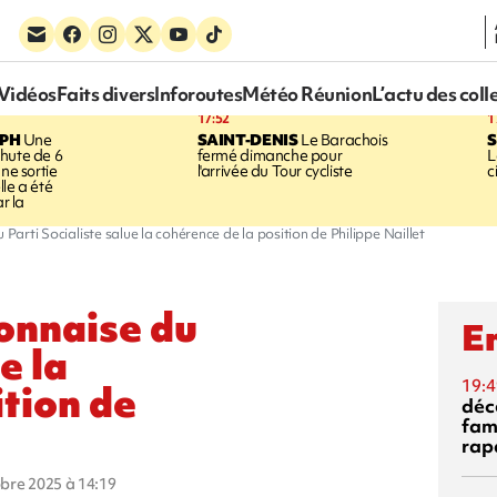
Vidéos
Faits divers
Inforoutes
Météo Réunion
L’actu des coll
17:52
1
EPH
Une
SAINT-DENIS
Le Barachois
S
hute de 6
fermé dimanche pour
L
une sortie
l'arrivée du Tour cycliste
c
le a été
ar la
Parti Socialiste salue la cohérence de la position de Philippe Naillet
onnaise du
En
e la
19:4
ition de
déc
fam
rap
obre 2025 à 14:19