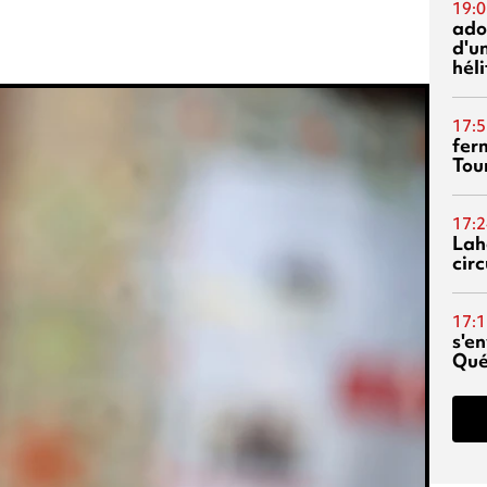
19:0
ado
d'un
hél
17:5
fer
Tour
17:2
Lah
circ
17:1
s'en
Qué