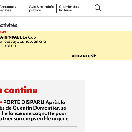
Annonces
Avis & marchés
Courrier des
légales
publics
lecteurs
ectivités
7:24
AINT-PAUL
Le Cap
ahoussaye est rouvert à la
irculation
VOIR PLUS
 continu
PORTÉ DISPARU
Après le
9
ès de Quentin Dumontier, sa
ille lance une cagnotte pour
atrier son corps en Hexagone