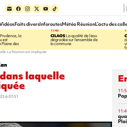
Vidéos
Faits divers
Inforoutes
Météo Réunion
L’actu des coll
11:43
1
Prudence, la
CILAOS
La qualité de l’eau
u est
dégradée sur l’ensemble de
à
 Plaine des
la commune
v
f
elle La Réunion est impliquée
Kan
dans laquelle
En
iquée
11:5
Pap
025 à 07:51
11:4
qual
Pla