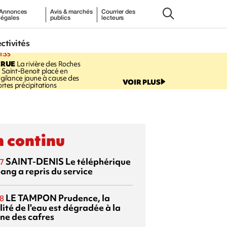
Annonces
Avis & marchés
Courrier des
légales
publics
lecteurs
ectivités
1:35
CRUE
La rivière des Roches
 Saint-Benoit placé en
igilance jaune à cause des
VOIR PLUS
ortes précipitations
 continu
SAINT-DENIS
Le téléphérique
7
ang a repris du service
LE TAMPON
Prudence, la
8
ité de l'eau est dégradée à la
ine des cafres