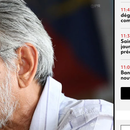
11:4
dég
co
11:3
Sai
jau
pré
11:0
Ban
nouv