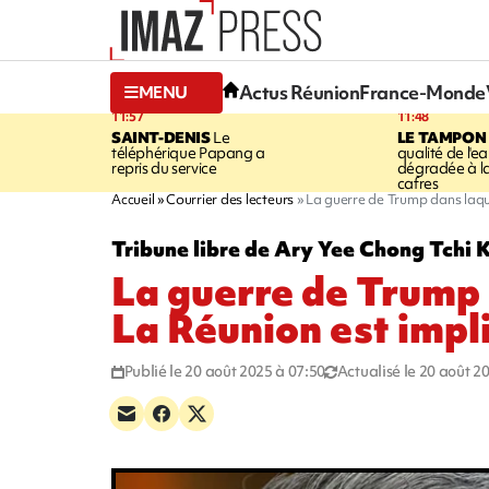
Actus Réunion
France-Monde
MENU
11:57
11:48
SAINT-DENIS
Le
LE TAMPON
téléphérique Papang a
qualité de l'ea
repris du service
dégradée à la
cafres
Accueil
Courrier des lecteurs
La guerre de Trump dans laqu
Tribune libre de Ary Yee Chong Tchi 
La guerre de Trump 
La Réunion est impl
Publié le 20 août 2025 à 07:50
Actualisé le 20 août 2