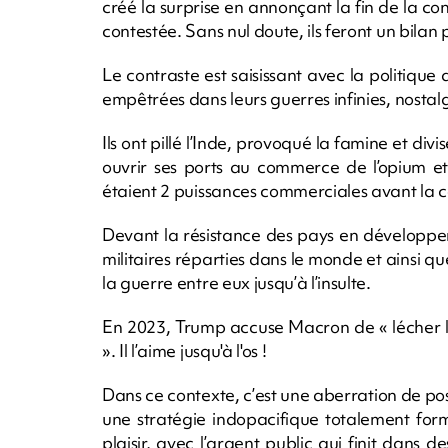
créé la surprise en annonçant la fin de la con
contestée. Sans nul doute, ils feront un bilan
Le contraste est saisissant avec la politique
empêtrées dans leurs guerres infinies, nosta
Ils ont pillé l’Inde, provoqué la famine et divis
ouvrir ses ports au commerce de l’opium et 
étaient 2 puissances commerciales avant la c
Devant la résistance des pays en développe
militaires réparties dans le monde et ainsi que 
la guerre entre eux jusqu’à l’insulte.
En 2023, Trump accuse Macron de « lécher le 
». Il l’aime jusqu'à l'os !
Dans ce contexte, c’est une aberration de p
une stratégie indopacifique totalement form
plaisir, avec l’argent public qui finit dans 