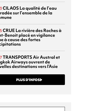
CILAOS
La qualité de l’eau
3
radée sur l’ensemble de la
mmune
CRUE
La rivière des Roches à
5
nt-Benoit placé en vigilance
ne à cause des fortes
cipitations
TRANSPORTS
Air Austral et
7
gkok Airways ouvrent de
elles destinations vers l’Asie
PLUS D’INFOS