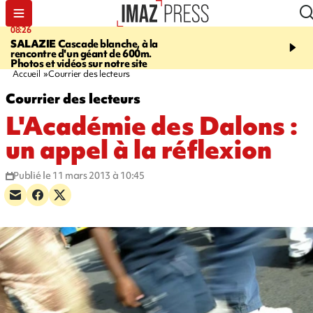
08:26
12:10
SALAZIE
Cascade blanche, à la
LE PORT
La karavane 
rencontre d'un géant de 600m.
débarque dans les quart
Photos et vidéos sur notre site
Accueil
Courrier des lecteurs
Courrier des lecteurs
L'Académie des Dalons :
un appel à la réflexion
Publié le 11 mars 2013 à 10:45