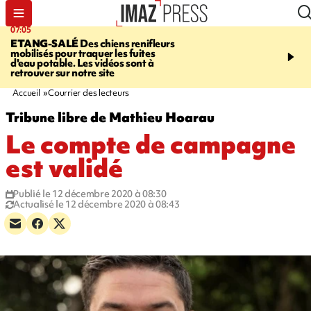
07:05
09:53
ETANG-SALÉ
Des chiens renifleurs
UN ÉTÉ
mobilisés pour traquer les fuites
CATASTROPHIQUE
Ca
d'eau potable. Les vidéos sont à
sécheresse, incendies - 
retrouver sur notre site
"global" pour ne laisser
agriculteur "seul"
Accueil
Courrier des lecteurs
Tribune libre de Mathieu Hoarau
Le compte de campagne
est validé
Publié le 12 décembre 2020 à 08:30
Actualisé le 12 décembre 2020 à 08:43