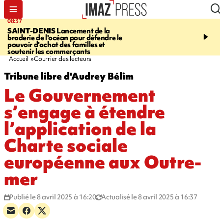
08:37
10:44
SAINT-DENIS
Lancement de la
SAINT-DENIS
Les lions 
braderie de l'océan pour défendre le
dragons paradent dans l
pouvoir d'achat des familles et
ville pour fêter Guan Di.
soutenir les commerçants
photos sur notre site
Accueil
Courrier des lecteurs
Tribune libre d'Audrey Bélim
Le Gouvernement
s’engage à étendre
l’application de la
Charte sociale
européenne aux Outre-
mer
Publié le 8 avril 2025 à 16:20
Actualisé le 8 avril 2025 à 16:37