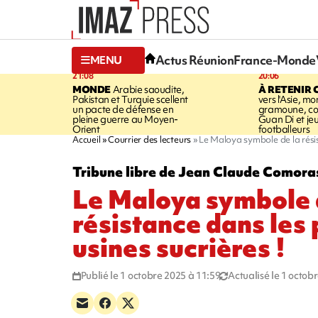
Actus Réunion
France-Monde
MENU
21:08
20:06
MONDE
Arabie saoudite,
À RETENIR 
Pakistan et Turquie scellent
vers l'Asie, mo
un pacte de défense en
gramoune, co
pleine guerre au Moyen-
Guan Di et je
Orient
footballeurs
Accueil
Courrier des lecteurs
Le Maloya symbole de la résist
Tribune libre de Jean Claude Comor
Le Maloya symbole 
résistance dans les 
usines sucrières !
Publié le 1 octobre 2025 à 11:59
Actualisé le 1 octob