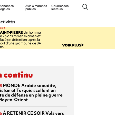
Annonces
Avis & marchés
Courrier des
légales
publics
lecteurs
ectivités
6:32
AINT-PIERRE
Un homme
e 23 ans mis en examen et
lacé en détention après la
ort d'une gramoune de 84
VOIR PLUS
ns
 continu
MONDE
Arabie saoudite,
8
istan et Turquie scellent un
te de défense en pleine guerre
Moyen-Orient
À RETENIR CE SOIR
Vols vers
6