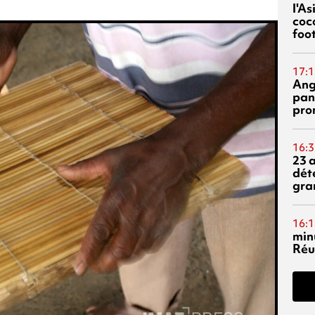
l'A
coc
foo
17:1
Ang
pan
pro
16:3
23 
dét
gra
16:1
min
Réu