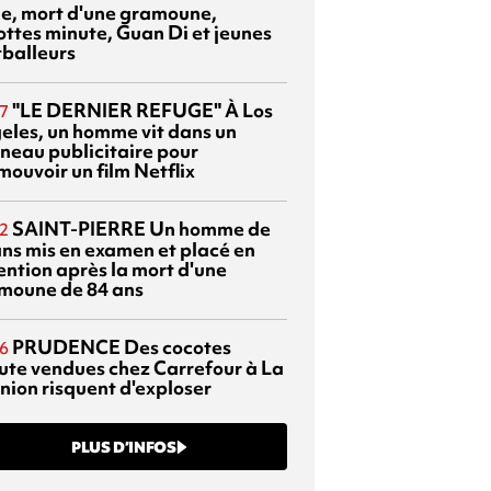
sie, mort d'une gramoune,
ottes minute, Guan Di et jeunes
tballeurs
"LE DERNIER REFUGE"
À Los
7
eles, un homme vit dans un
neau publicitaire pour
mouvoir un film Netflix
SAINT-PIERRE
Un homme de
2
ans mis en examen et placé en
ention après la mort d'une
moune de 84 ans
PRUDENCE
Des cocotes
6
ute vendues chez Carrefour à La
nion risquent d'exploser
PLUS D’INFOS