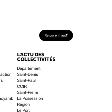
Retour en haut
L’ACTU DES
COLLECTIVITÉS
Département
daction
Saint-Denis
rs
Saint-Paul
CCIR
Saint-Pierre
 gadyamb
La Possession
Région
Le Port