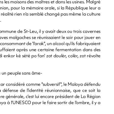
ns les maisons des maîtres et dans les usines. Malgré
nion, pour la mémoire orale, si la République leur a
a réalité rien n'a semblé changé pas même la culture
1.
 commune de St-Leu, il y avait deux ou trois cavernes
claves malgaches se réunissaient le soir pour jouer en
consommant de 'l'arak", un alcool qu'ils fabriquaient
uffaient après une certaine fermentation dans des
enkor ké sété po fan' zot doulèr, colèr, zot révolte
ra un peuple sans âme-
 car considéré comme "subversif", le Maloya défendu
défense de l'identité réunionnaise, que ce soit la
re générale, c'est lui encore président de La Région
oya à l'UNESCO pour le faire sortir de l'ombre, il y a