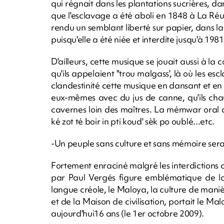
qui régnait dans les plantations sucrières, da
que l'esclavage a été aboli en 1848 à La Réu
rendu un semblant liberté sur papier, dans l
puisqu'elle a été niée et interdite jusqu'à 198
D'ailleurs, cette musique se jouait aussi à la
qu'ils appelaient "trou malgass', là où les es
clandestinité cette musique en dansant et en 
eux-mêmes avec du jus de canne, qu'ils cha
cavernes loin des maîtres. La mémwar oral di 
ké zot té boir in pti koud' sèk po oublé...etc.
-Un peuple sans culture et sans mémoire se
Fortement enraciné malgré les interdictions
par Paul Vergés figure emblématique de la 
langue créole, le Maloya, la culture de maniè
et de la Maison de civilisation, portait le Mal
aujourd'hui16 ans (le 1er octobre 2009).