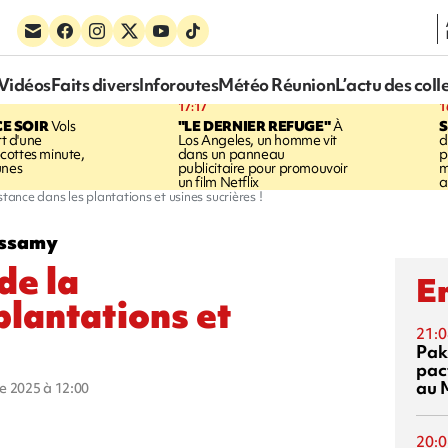
Vidéos
Faits divers
Inforoutes
Météo Réunion
L’actu des coll
17:17
1
CE SOIR
Vols
"LE DERNIER REFUGE"
À
S
rt d'une
Los Angeles, un homme vit
d
cottes minute,
dans un panneau
p
unes
publicitaire pour promouvoir
m
un film Netflix
a
ance dans les plantations et usines sucrières !
assamy
de la
En
plantations et
21:0
Pak
pac
au 
re 2025 à 12:00
20:0