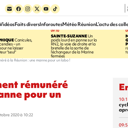
Vidéos
Faits divers
Inforoutes
Météo Réunion
L’actu des coll
09:10
0
SAINTE-SUZANNE
Un
PHIQUE
Canicules,
poids lourd en panne sur la
cendies - un
RN2, la voie de droite et la
P
pour ne laisser
bretelle de la sortie de
r
eur "seul"
l’échangeur de la Marine
t
fermées
éré à la Réunion : une manne pour un labo !
ment rémunéré
En
manne pour un
10:1
cyc
aprè
ctobre 2020 à 10:22
09:5