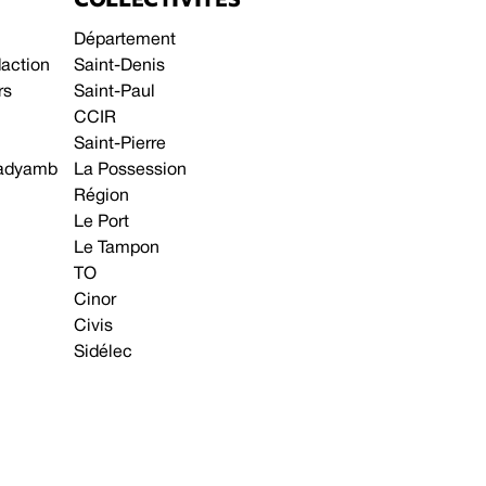
Département
daction
Saint-Denis
rs
Saint-Paul
CCIR
Saint-Pierre
 gadyamb
La Possession
Région
Le Port
Le Tampon
TO
Cinor
Civis
Sidélec
Annonces légales
Avis & Marchés publics