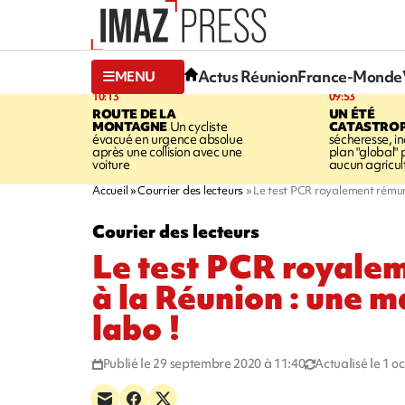
Actus Réunion
France-Monde
MENU
10:13
09:53
ROUTE DE LA
UN ÉTÉ
MONTAGNE
Un cycliste
CATASTRO
évacué en urgence absolue
sécheresse, in
après une collision avec une
plan "global" 
voiture
aucun agricult
Accueil
Courrier des lecteurs
Le test PCR royalement rémun
Courier des lecteurs
Le test PCR royale
à la Réunion : une 
labo !
Publié le 29 septembre 2020 à 11:40
Actualisé le 1 o