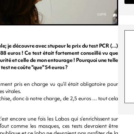
ale; je découvre avec stupeur le prix du test PCR (...)
 88 euros ! Ce test était fortement conseillé vu que
curité et celle de mon entourage ! Pourquoi une telle
test ne coûte "que" 54 euros ?
ment pris en charge vu qu’il était obligatoire pour
s vitales.
chise, donc à notre charge, de 2,5 euros … tout cela
st encore une fois les Labos qui s’enrichissent sur
! Tout comme les masques, ces tests devraient être
 publique et ce labo ne devraient pas profiter de la