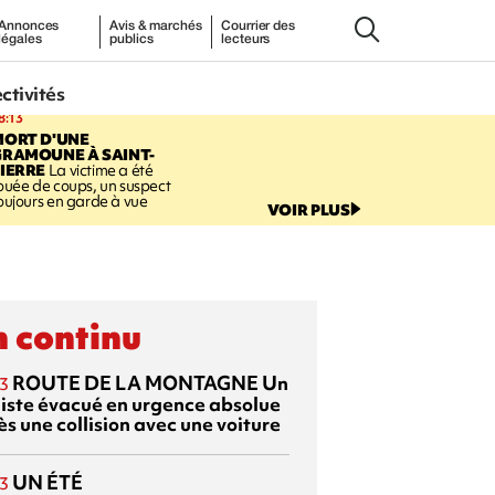
Annonces
Avis & marchés
Courrier des
légales
publics
lecteurs
ectivités
8:13
MORT D'UNE
GRAMOUNE À SAINT-
IERRE
La victime a été
ouée de coups, un suspect
oujours en garde à vue
VOIR PLUS
 continu
ROUTE DE LA MONTAGNE
Un
3
liste évacué en urgence absolue
s une collision avec une voiture
UN ÉTÉ
3