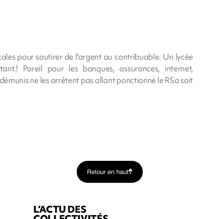
cales pour soutirer de l'argent au contribuable. Un lycée
ant.! Pareil pour les banques, assurances, internet,
démunis ne les arrêtent pas allant ponctionné le RSa soit
Retour en haut
L’ACTU DES
COLLECTIVITÉS