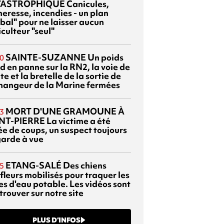
TASTROPHIQUE
Canicules,
heresse, incendies - un plan
bal" pour ne laisser aucun
culteur "seul"
SAINTE-SUZANNE
Un poids
0
d en panne sur la RN2, la voie de
te et la bretelle de la sortie de
changeur de la Marine fermées
MORT D'UNE GRAMOUNE À
3
NT-PIERRE
La victime a été
ée de coups, un suspect toujours
garde à vue
ETANG-SALÉ
Des chiens
5
fleurs mobilisés pour traquer les
es d'eau potable. Les vidéos sont
trouver sur notre site
PLUS D’INFOS