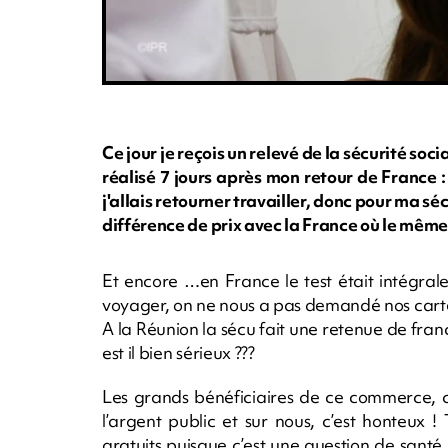
Ce jour je reçois un relevé de la sécurité soci
réalisé 7 jours après mon retour de France :
j'allais retourner travailler, donc pour ma sé
différence de prix avec la France où le même 
Et encore …en France le test était intégrale
voyager, on ne nous a pas demandé nos carte
A la Réunion la sécu fait une retenue de fran
est il bien sérieux ???
Les grands bénéficiaires de ce commerce, c’e
l’argent public et sur nous, c’est honteux 
gratuits puisque c’est une question de santé