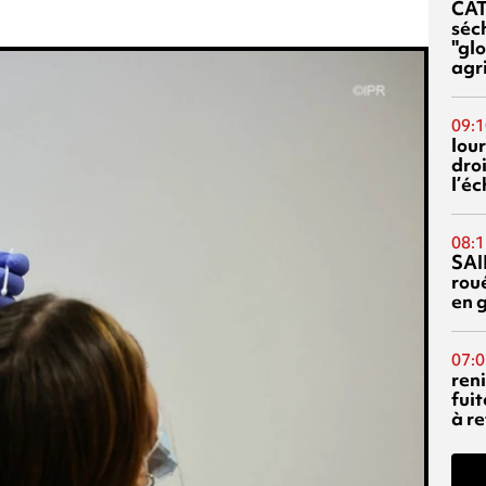
CA
séc
"glo
agri
09:1
lour
droi
l’é
08:1
SAI
rou
en 
07:0
reni
fuit
à re