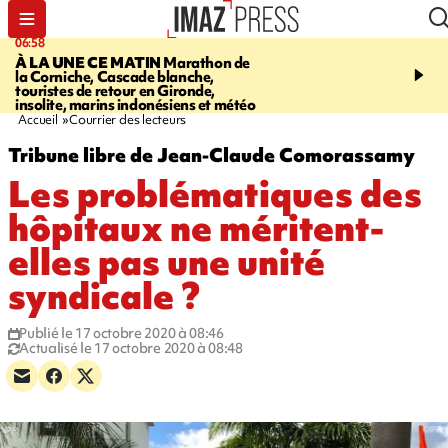
06:58
09:14
À LA UNE CE MATIN
Marathon de
GIRONDE
Retour timid
la Corniche, Cascade blanche,
touristes au Porge, enco
touristes de retour en Gironde,
par le mégafeu
insolite, marins indonésiens et météo
Accueil
Courrier des lecteurs
Tribune libre de Jean-Claude Comorassamy
Les problématiques des
hôpitaux ne méritent-
elles pas une unité
syndicale ?
Publié le 17 octobre 2020 à 08:46
Actualisé le 17 octobre 2020 à 08:48