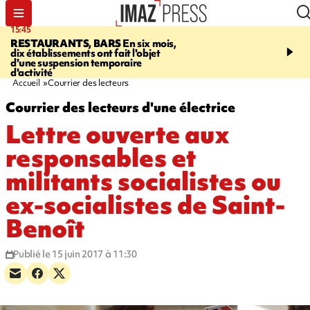
15:45
17:17
RESTAURANTS, BARS
En six mois,
"LE DERNIER REFUG
dix établissements ont fait l'objet
Angeles, un homme vit 
d'une suspension temporaire
panneau publicitaire po
d'activité
promouvoir un film Netf
Accueil
Courrier des lecteurs
Courrier des lecteurs d'une électrice
Lettre ouverte aux
responsables et
militants socialistes ou
ex-socialistes de Saint-
Benoît
Publié le 15 juin 2017 à 11:30