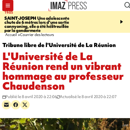
19:05
20:44
SAINT-JOSEPH
Une adolescente
À RETENIR CE SOIR
G
chute de 6 mètres lors d'une sortie
rouée de coups, cycliste,
cannyoning, elle a été hélitreuillée
personne disparue et c
par la gendarmerie
para-natation
Accueil
Courrier des lecteurs
Tribune libre de l'Université de La Réunion
L'Université de La
Réunion rend un vibrant
hommage au professeur
Chaudenson
Publié le 8 avril 2020 à 22:06
Actualisé le 8 avril 2020 à 22:07