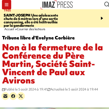
19:05
20:44
SAINT-JOSEPH
Une adolescente
À RETENIR CE SOIR
G
chute de 6 mètres lors d'une sortie
rouée de coups, cycliste,
cannyoning, elle a été hélitreuillée
personne disparue et c
par la gendarmerie
para-natation
Accueil
Courrier des lecteurs
Tribune libre d'Evelyne Corbière
Non à la fermeture de la
Conférence du Père
Martin, Société Saint-
Vincent de Paul aux
Avirons
Publié le 5 août 2024 à 19:41
Actualisé le 5 août 2024 à 19:44